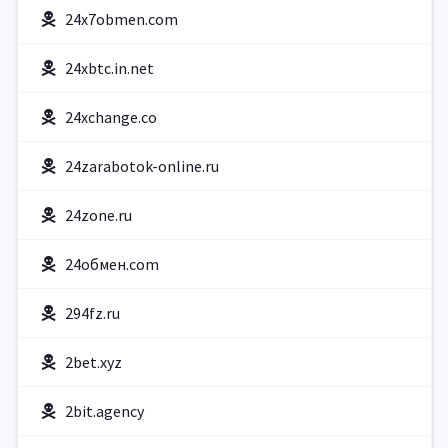
24x7obmen.com
24xbtc.in.net
24xchange.co
24zarabotok-online.ru
24zone.ru
24обмен.com
294fz.ru
2bet.xyz
2bit.agency