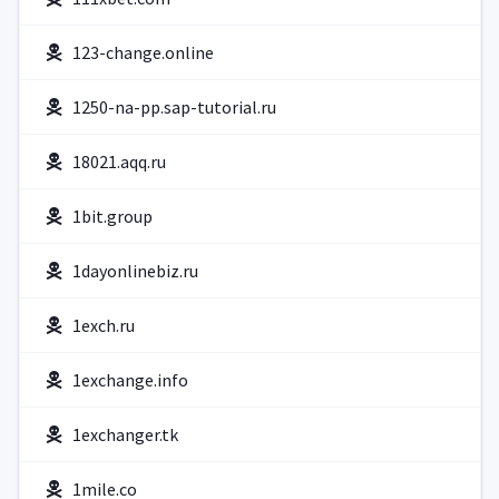
123-change.online
1250-na-pp.sap-tutorial.ru
18021.aqq.ru
1bit.group
1dayonlinebiz.ru
1exch.ru
1exchange.info
1exchanger.tk
1mile.co