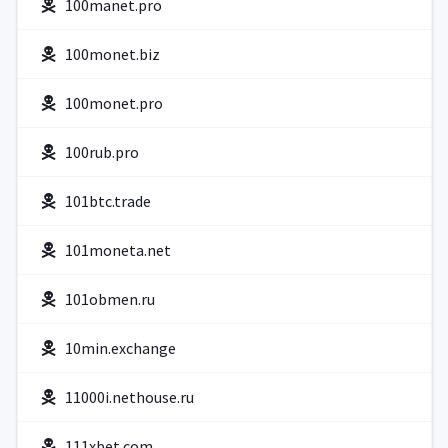
100manet.pro
100monet.biz
100monet.pro
100rub.pro
101btc.trade
101moneta.net
101obmen.ru
10min.exchange
11000i.nethouse.ru
111xbet.com