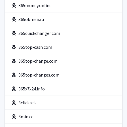
365money.online
365obmen.ru
365quickchanger.com
365top-cash.com
365top-change.com
365top-changes.com
365x7x24.info
3clicka.tk
3min.cc