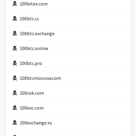
100bitex.com
100btc.cc
100btc.exchange
100btc.online
100btc.pro
100btcmoscow.com
100cek.com
100exc.com
100exchange.ru