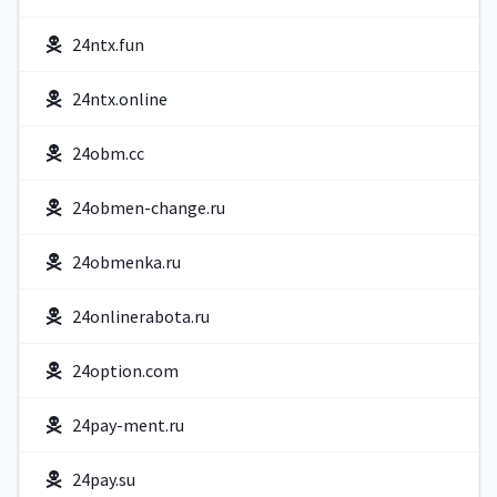
24ntx.fun
24ntx.online
24obm.cc
24obmen-change.ru
24obmenka.ru
24onlinerabota.ru
24option.com
24pay-ment.ru
24pay.su