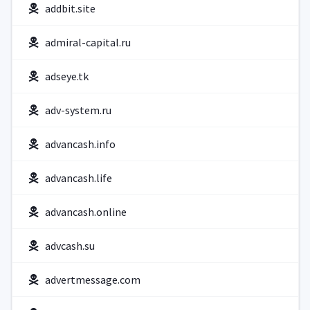
addbit.site
admiral-capital.ru
adseye.tk
adv-system.ru
advancash.info
advancash.life
advancash.online
advcash.su
advertmessage.com