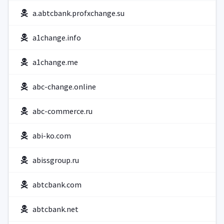
a.abtcbank.profxchange.su
a1change.info
a1change.me
abc-change.online
abc-commerce.ru
abi-ko.com
abissgroup.ru
abtcbank.com
abtcbank.net