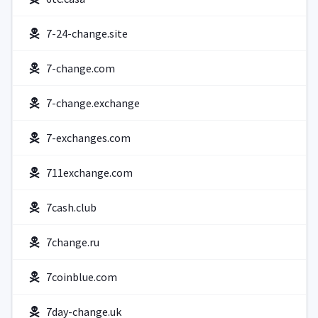
7-24-change.site
7-change.com
7-change.exchange
7-exchanges.com
711exchange.com
7cash.club
7change.ru
7coinblue.com
7day-change.uk