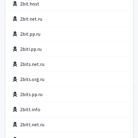
2bit.host
2bit.net.ru
2bit.pp.ru
2biti.pp.ru
2bits.net.ru
2bits.org.ru
2bits.pp.ru
2bitt.info
2bitt.net.ru