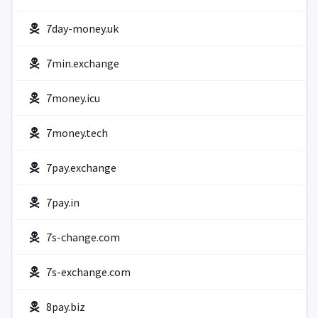
7day-money.uk
7min.exchange
7money.icu
7money.tech
7pay.exchange
7pay.in
7s-change.com
7s-exchange.com
8pay.biz