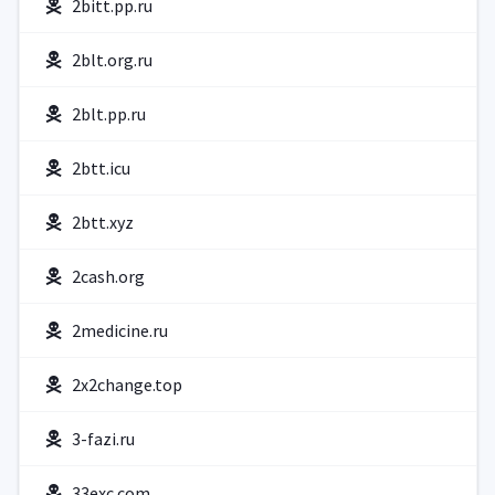
2bitt.pp.ru
2blt.org.ru
2blt.pp.ru
2btt.icu
2btt.xyz
2cash.org
2medicine.ru
2x2change.top
3-fazi.ru
33exc.com