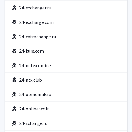
24-exchanger.ru
24-excharge.com
24-extrachange.ru
24-kurs.com
24-netex.online
24-ntx.club
24-obmennik.ru
24-online.wc.lt
24-xchange.ru