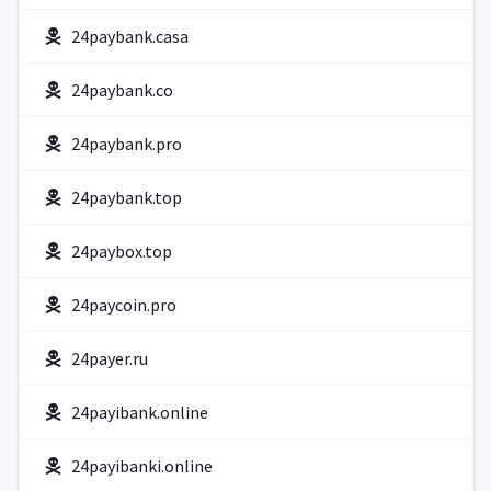
24paybank.casa
24paybank.co
24paybank.pro
24paybank.top
24paybox.top
24paycoin.pro
24payer.ru
24payibank.online
24payibanki.online