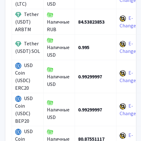
Change
(LTC)
USD
Tether
E-
84.53823853
(USDT)
Наличные
Change
ARBTM
RUB
Tether
E-
0.995
Наличные
(USDT) SOL
Change
USD
USD
E-
Coin
0.99299997
Наличные
(USDC)
Change
USD
ERC20
USD
E-
Coin
0.99299997
Наличные
(USDC)
Change
USD
BEP20
USD
E-
80.87551117
Coin
Наличные