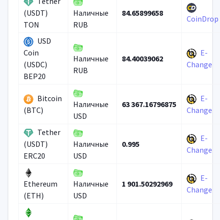
Tether
84.65899658
(USDT)
Наличные
CoinDrop
TON
RUB
USD
E-
Coin
84.40039062
Наличные
(USDC)
Change
RUB
BEP20
Bitcoin
E-
63 367.16796875
Наличные
(BTC)
Change
USD
Tether
E-
0.995
(USDT)
Наличные
Change
ERC20
USD
E-
1 901.50292969
Ethereum
Наличные
Change
(ETH)
USD