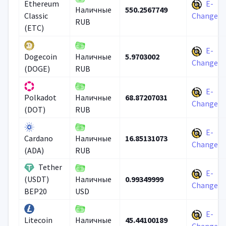
E-
Ethereum
550.2567749
Наличные
Classic
Change
RUB
(ETC)
E-
5.9703002
Dogecoin
Наличные
Change
(DOGE)
RUB
E-
68.87207031
Polkadot
Наличные
Change
(DOT)
RUB
E-
16.85131073
Cardano
Наличные
Change
(ADA)
RUB
Tether
E-
0.99349999
(USDT)
Наличные
Change
BEP20
USD
E-
45.44100189
Litecoin
Наличные