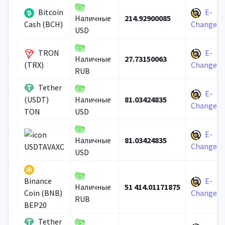
Bitcoin
E-
214.92900085
Наличные
Cash (BCH)
Change
USD
TRON
E-
27.73150063
Наличные
(TRX)
Change
RUB
Tether
E-
81.03424835
(USDT)
Наличные
Change
TON
USD
E-
81.03424835
Наличные
Change
USDTAVAXC
USD
E-
Binance
51 414.01171875
Наличные
Coin (BNB)
Change
RUB
BEP20
Tether