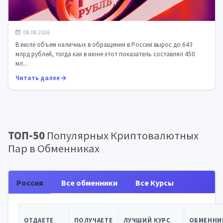
Наличные против цифры: как власти РФ будут
08.08.2026
внедрять цифровой рубль на фоне рекор...
В июле объем наличных в обращении в России вырос до 643
млрд рублей, тогда как в июне этот показатель составлял 450
мл...
Читать далее
ТОП-50
Популярных Криптовалютных
Пар в Обменниках
Россия
Все обменники
Все Курсы
ОТДАЕТЕ
ПОЛУЧАЕТЕ
ЛУЧШИЙ КУРС
ОБМЕННИ