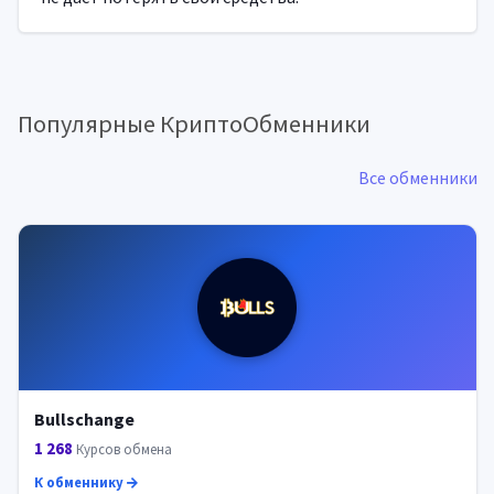
Популярные КриптоОбменники
Все обменники
Bullschange
1 268
Курсов обмена
К обменнику