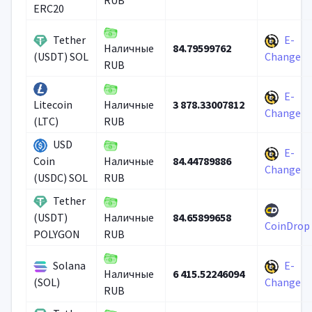
RUB
ERC20
Tether
E-
84.79599762
Наличные
(USDT) SOL
Change
RUB
E-
3 878.33007812
Litecoin
Наличные
Change
(LTC)
RUB
USD
E-
84.44789886
Coin
Наличные
Change
(USDC) SOL
RUB
Tether
84.65899658
(USDT)
Наличные
CoinDrop
POLYGON
RUB
Solana
E-
6 415.52246094
Наличные
(SOL)
Change
RUB