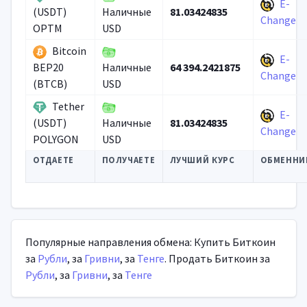
E-
81.03424835
(USDT)
Наличные
Change
OPTM
USD
Bitcoin
E-
64 394.2421875
BEP20
Наличные
Change
(BTCB)
USD
Tether
E-
81.03424835
(USDT)
Наличные
Change
POLYGON
USD
ОТДАЕТЕ
ПОЛУЧАЕТЕ
ЛУЧШИЙ КУРС
ОБМЕННИ
Популярные направления обмена: Купить Биткоин
за
Рубли
, за
Гривни
, за
Тенге
. Продать Биткоин за
Рубли
, за
Гривни
, за
Тенге