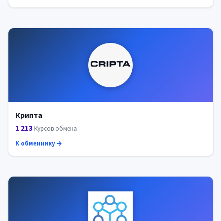
Крипта
1 213
Курсов обмена
К обменнику