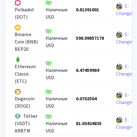
E-
0.81391001
Polkadot
Наличные
Change
(DOT)
USD
E-
Binance
598.09857178
Наличные
Coin (BNB)
Change
USD
BEP20
E-
Ethereum
6.47459984
Наличные
Classic
Change
USD
(ETC)
E-
0.0702504
Dogecoin
Наличные
Change
(DOGE)
USD
Tether
E-
81.03424835
(USDT)
Наличные
Change
ARBTM
USD