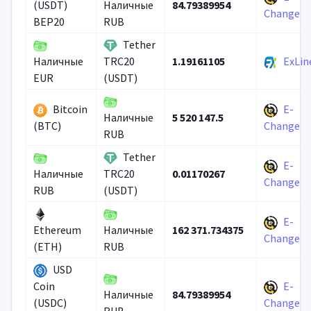
84.79389954
(USDT)
Наличные
Change
BEP20
RUB
Tether
1.19161105
ExLin
Наличные
TRC20
EUR
(USDT)
Bitcoin
E-
5 520 147.5
Наличные
(BTC)
Change
RUB
Tether
E-
0.01170267
Наличные
TRC20
Change
RUB
(USDT)
E-
162 371.734375
Ethereum
Наличные
Change
(ETH)
RUB
USD
E-
Coin
84.79389954
Наличные
(USDC)
Change