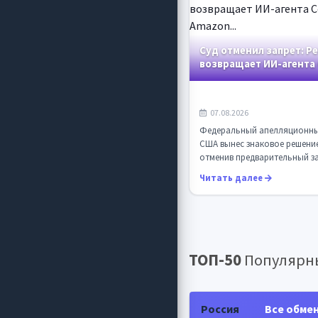
Суд отменил запрет: Pe
возвращает ИИ-агента
на Amazon...
07.08.2026
Федеральный апелляционны
США вынес знаковое решени
отменив предварительный за
который блокировал работу 
Читать далее
ТОП-50
Популярны
Россия
Все обме