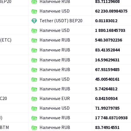
 BEP20
Наличные RUB
83.71129608
Наличные USD
62 230.08984375
Tether (USDT) BEP20
0.01183012
Наличные USD
1 880.16845703
 (ETC)
Наличные RUB
540.30792236
Наличные RUB
83.41352844
Наличные RUB
16.59629631
Наличные RUB
67.93159485
Наличные USD
45.00540161
Наличные RUB
5.74264812
RC20
Наличные EUR
0.84150934
Наличные USD
71.99279785
H)
Наличные RUB
17 748.03710938
RBTM
Наличные RUB
83.74914551