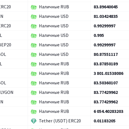
ERC20
Наличные RUB
83.89640045
ON
Наличные USD
81.03424835
ERC20
Наличные USD
0.99299997
L
Наличные USD
0.995
 BEP20
Наличные USD
0.99299997
SOL
Наличные USD
80.87551117
L
Наличные RUB
83.87850189
Наличные RUB
3 801.01538086
SOL
Наличные RUB
83.50360107
OLYGON
Наличные RUB
83.77429962
ON
Наличные RUB
83.77429962
Наличные RUB
6 054.40283203
Tether (USDT) ERC20
0.01183205