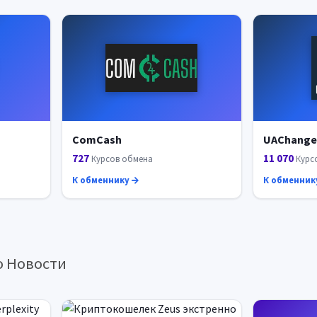
ComCash
UAChange
727
11 070
Курсов обмена
Курс
К обменнику
К обменник
о Новости