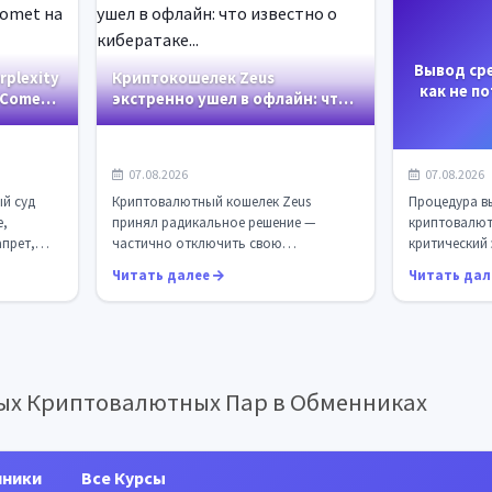
Вывод ср
rplexity
Криптокошелек Zeus
как не п
 Comet
экстренно ушел в офлайн: что
при
известно о кибератаке...
07.08.2026
07.08.2026
й суд
Криптовалютный кошелек Zeus
Процедура вы
е,
принял радикальное решение —
криптовалют
прет,
частично отключить свою
критический 
ИИ-...
инфраструктуру после выявления
особого вним
Читать далее
Читать да
признак...
х Криптовалютных Пар в Обменниках
нники
Все Курсы