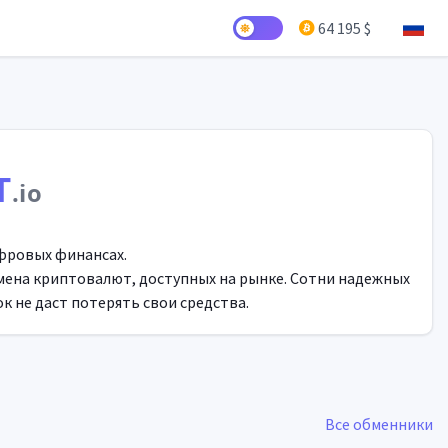
64 195 $
T
.io
фровых финансах.
мена криптовалют, доступных на рынке. Сотни надежных
 не даст потерять свои средства.
Все обменники