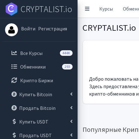
CRYPTALIST.io
Курсы
Обмен
CRYPTALIST.io
Войти
Регистрация
Все Курсы
444K
Обменники
293
Добро пожаловать на 
Крипто Биржи
Здесь предоставлена 
крипто-обменников и 
Купить Bitcoin
Продать Bitcoin
Купить USDT
Популярные Кри
Продать USDT