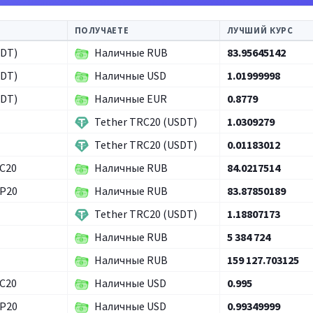
ПОЛУЧАЕТЕ
ЛУЧШИЙ КУРС
SDT)
Наличные RUB
83.95645142
SDT)
Наличные USD
1.01999998
SDT)
Наличные EUR
0.8779
Tether TRC20 (USDT)
1.0309279
Tether TRC20 (USDT)
0.01183012
RC20
Наличные RUB
84.0217514
EP20
Наличные RUB
83.87850189
Tether TRC20 (USDT)
1.18807173
Наличные RUB
5 384 724
Наличные RUB
159 127.703125
RC20
Наличные USD
0.995
EP20
Наличные USD
0.99349999