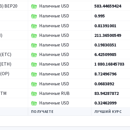
B) BEP20
Наличные USD
583.44659424
Наличные USD
0.995
Наличные USD
0.81391001
H)
Наличные USD
211.36500549
Наличные USD
0.19830351
 (ETC)
Наличные USD
6.42509985
(ETH)
Наличные USD
1 880.16845703
(OP)
Наличные USD
8.72496796
Наличные USD
0.0683892
PTM
Наличные RUB
83.94287872
Наличные USD
0.32462099
ПОЛУЧАЕТЕ
ЛУЧШИЙ КУРС