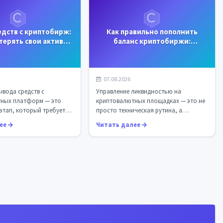
едств с криптобирж:
Как правильно пополнить
отерять свои активы
баланс криптобиржи:
 транзакции...
экспертный разбор ключевых
методов и...
07.08.2026
вода средств с
Управление ликвидностью на
ных платформ — это
криптовалютных площадках — это не
этап, который требует
просто техническая рутина, а
ания. В своей пра...
стратегический элемент, от кот...
лее
Читать далее