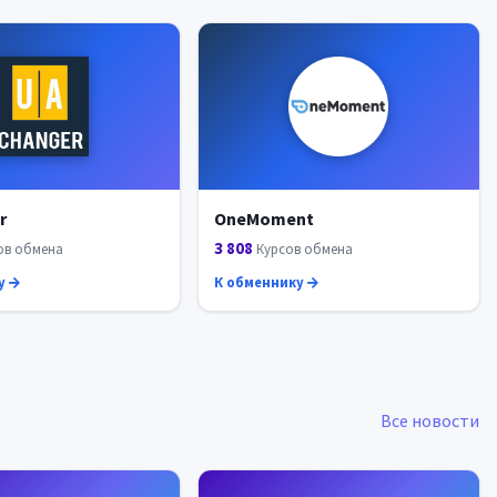
r
OneMoment
3 808
ов обмена
Курсов обмена
у
К обменнику
Все новости