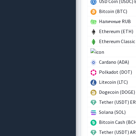
USD Coin (USDC)
Bitcoin (BTC)
Наличные RUB
Ethereum (ETH)
Ethereum Classic
Cardano (ADA)
Polkadot (DOT)
Litecoin (LTC)
Dogecoin (DOGE)
Tether (USDT) E
Solana (SOL)
Bitcoin Cash (BC
Tether (USDT) A