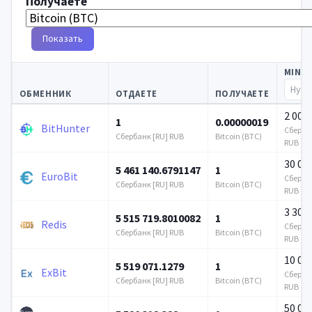
Получаете
Показать
MIN
ОБМЕННИК
ОТДАЕТЕ
ПОЛУЧАЕТЕ
2 000
1
0.00000019
BitHunter
Сбербан
Сбербанк [RU] RUB
Bitcoin (BTC)
RUB
30 00
5 461 140.6791147
1
EuroBit
Сбербан
Сбербанк [RU] RUB
Bitcoin (BTC)
RUB
3 305
5 515 719.8010082
1
Redis
Сбербан
Сбербанк [RU] RUB
Bitcoin (BTC)
RUB
10 00
5 519 071.1279
1
ExBit
Сбербан
Сбербанк [RU] RUB
Bitcoin (BTC)
RUB
50 00