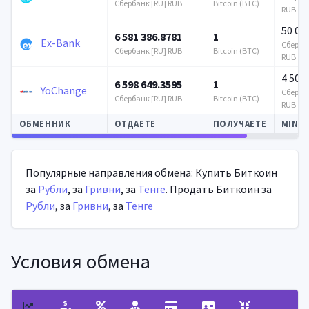
Сбербанк [RU] RUB
Bitcoin (BTC)
RUB
50 00
6 581 386.8781
1
Ex-Bank
Сбербан
Сбербанк [RU] RUB
Bitcoin (BTC)
RUB
4 500
6 598 649.3595
1
YoChange
Сбербан
Сбербанк [RU] RUB
Bitcoin (BTC)
RUB
ОБМЕННИК
ОТДАЕТЕ
ПОЛУЧАЕТЕ
MIN
Автообновление
Популярные направления обмена: Купить Биткоин
за
Рубли
, за
Гривни
, за
Тенге
. Продать Биткоин за
Рубли
, за
Гривни
, за
Тенге
Условия обмена