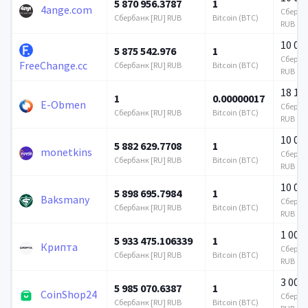
5 870 956.3787
1
4ange.com
Сбербан
Сбербанк [RU] RUB
Bitcoin (BTC)
RUB
10 00
5 875 542.976
1
Сбербан
FreeChange.cc
Сбербанк [RU] RUB
Bitcoin (BTC)
RUB
18 14
1
0.00000017
E-Obmen
Сбербан
Сбербанк [RU] RUB
Bitcoin (BTC)
RUB
10 00
5 882 629.7708
1
monetkins
Сбербан
Сбербанк [RU] RUB
Bitcoin (BTC)
RUB
10 00
5 898 695.7984
1
Baksmany
Сбербан
Сбербанк [RU] RUB
Bitcoin (BTC)
RUB
1 000
5 933 475.106339
1
Крипта
Сбербан
Сбербанк [RU] RUB
Bitcoin (BTC)
RUB
3 000
5 985 070.6387
1
CoinShop24
Сбербан
Сбербанк [RU] RUB
Bitcoin (BTC)