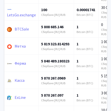
30 00
100
0.00001741
Сбербан
LetsGo.exchange
Сбербанк [RU] RUB
Bitcoin (BTC)
RUB
0
5 808 685.146
1
BTCSale
Сбербан
Сбербанк [RU] RUB
Bitcoin (BTC)
RUB
1 000
5 819 323.814293
1
Метка
Сбербан
Сбербанк [RU] RUB
Bitcoin (BTC)
RUB
1 000
5 840 489.180323
1
Ферма
Сбербан
Сбербанк [RU] RUB
Bitcoin (BTC)
RUB
5 156
5 870 267.0969
1
Касса
Сбербан
Сбербанк [RU] RUB
Bitcoin (BTC)
RUB
3 000
5 870 267.097
1
ExLine
Сбербан
Сбербанк [RU] RUB
Bitcoin (BTC)
RUB
10 00