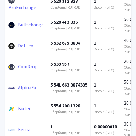
5 520 312.328
1
Сбербан
BroExchange
Сбербанк [RU] RUB
Bitcoin (BTC)
RUB
50 00
5 520 413.336
1
Bullschange
Сбербан
Сбербанк [RU] RUB
Bitcoin (BTC)
RUB
40 00
5 532 675.3804
1
Doll-ex
Сбербан
Сбербанк [RU] RUB
Bitcoin (BTC)
RUB
20 00
5 539 957
1
CoinDrop
Сбербан
Сбербанк [RU] RUB
Bitcoin (BTC)
RUB
50 00
5 541 663.3874335
1
AlpinaEx
Сбербан
Сбербанк [RU] RUB
Bitcoin (BTC)
RUB
20 00
5 554 200.1328
1
Bixter
Сбербан
Сбербанк [RU] RUB
Bitcoin (BTC)
RUB
30 00
1
0.00000018
Киты
Сбербан
Сбербанк [RU] RUB
Bitcoin (BTC)
RUB