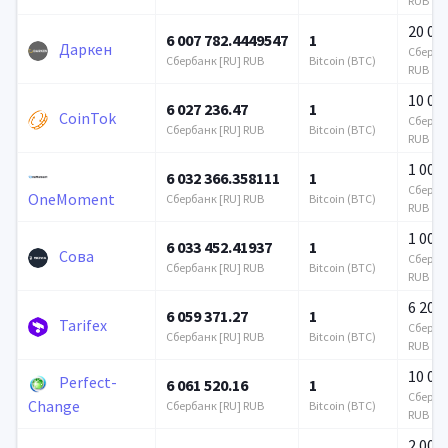
RUB
20 00
6 007 782.4449547
1
Даркен
Сбербан
Сбербанк [RU] RUB
Bitcoin (BTC)
RUB
10 00
6 027 236.47
1
CoinTok
Сбербан
Сбербанк [RU] RUB
Bitcoin (BTC)
RUB
1 000
6 032 366.358111
1
Сбербан
OneMoment
Сбербанк [RU] RUB
Bitcoin (BTC)
RUB
1 000
6 033 452.41937
1
Сова
Сбербан
Сбербанк [RU] RUB
Bitcoin (BTC)
RUB
6 200
6 059 371.27
1
Tarifex
Сбербан
Сбербанк [RU] RUB
Bitcoin (BTC)
RUB
10 00
Perfect-
6 061 520.16
1
Сбербан
Change
Сбербанк [RU] RUB
Bitcoin (BTC)
RUB
2 000