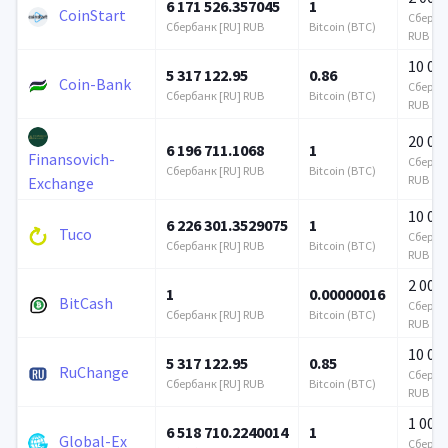
6 171 526.357045
1
CoinStart
Сбербан
Сбербанк [RU] RUB
Bitcoin (BTC)
RUB
10 00
5 317 122.95
0.86
Coin-Bank
Сбербан
Сбербанк [RU] RUB
Bitcoin (BTC)
RUB
20 00
6 196 711.1068
1
Finansovich-
Сбербан
Сбербанк [RU] RUB
Bitcoin (BTC)
RUB
Exchange
10 00
6 226 301.3529075
1
Tuco
Сбербан
Сбербанк [RU] RUB
Bitcoin (BTC)
RUB
2 000
1
0.00000016
BitCash
Сбербан
Сбербанк [RU] RUB
Bitcoin (BTC)
RUB
10 00
5 317 122.95
0.85
RuChange
Сбербан
Сбербанк [RU] RUB
Bitcoin (BTC)
RUB
1 000
6 518 710.2240014
1
Global-Ex
Сбербан