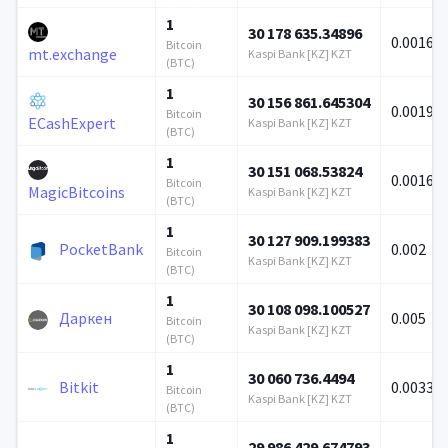
1
30 178 635.34896
0.00165
Bitcoin
mt.exchange
Kaspi Bank [KZ] KZT
(BTC)
1
30 156 861.645304
0.00199
Bitcoin
ECashExpert
Kaspi Bank [KZ] KZT
(BTC)
1
30 151 068.53824
0.00165
Bitcoin
MagicBitcoins
Kaspi Bank [KZ] KZT
(BTC)
1
30 127 909.199383
PocketBank
0.002
Bitcoin
Kaspi Bank [KZ] KZT
(BTC)
1
30 108 098.100527
Даркен
0.005
Bitcoin
Kaspi Bank [KZ] KZT
(BTC)
1
30 060 736.4494
Bitkit
0.00332
Bitcoin
Kaspi Bank [KZ] KZT
(BTC)
1
29 986 429.674793