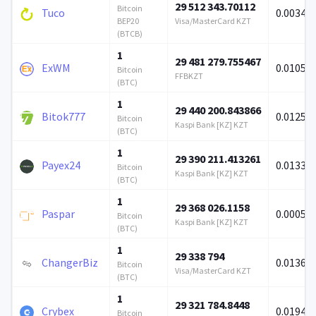
29 512 343.70112
Bitcoin
Tuco
0.0034
BEP20
Visa/MasterCard KZT
(BTCB)
1
29 481 279.755467
ExWM
0.01051
Bitcoin
FFBKZT
(BTC)
1
29 440 200.843866
Bitok777
0.01258
Bitcoin
Kaspi Bank [KZ] KZT
(BTC)
1
29 390 211.413261
Payex24
0.0133
Bitcoin
Kaspi Bank [KZ] KZT
(BTC)
1
29 368 026.1158
Paspar
0.0005
Bitcoin
Kaspi Bank [KZ] KZT
(BTC)
1
29 338 794
ChangerBiz
0.01363
Bitcoin
Visa/MasterCard KZT
(BTC)
1
29 321 784.8448
Crybex
0.01943
Bitcoin