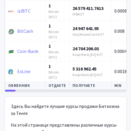
1
26 579 411.7613
iziBTC
0.00085
Bitcoin
FFBKZT
(BTC)
1
24 947 641.95
BitCash
0.008
Bitcoin
Visa/MasterCard KZT
(BTC)
1
24 704 206.03
Coin-Bank
0.00040
Bitcoin
Kaspi Bank [KZ] KZT
(BTC)
1
5 316 962.45
ExLine
0.00188
Bitcoin
Kaspi Bank [KZ] KZT
(BTC)
ОБМЕННИК
ОТДАЕТЕ
ПОЛУЧАЕТЕ
MIN
Автообновление
Здесь Вы найдете лучшие курсы продажи Биткоина
за Тенге
На этой странице представлены различные курсы