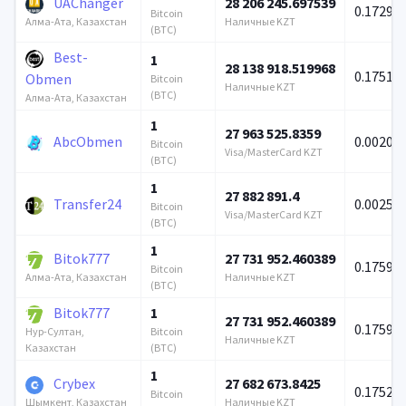
UAChanger
28 206 245.697539
0.17295
Bitcoin
Наличные KZT
Алма-Ата, Казахстан
(BTC)
Best-
1
28 138 918.519968
0.17511
Obmen
Bitcoin
Наличные KZT
(BTC)
Алма-Ата, Казахстан
1
27 963 525.8359
AbcObmen
0.00208
Bitcoin
Visa/MasterCard KZT
(BTC)
1
27 882 891.4
Transfer24
0.0025
Bitcoin
Visa/MasterCard KZT
(BTC)
1
Bitok777
27 731 952.460389
0.17590
Bitcoin
Наличные KZT
Алма-Ата, Казахстан
(BTC)
Bitok777
1
27 731 952.460389
0.17590
Bitcoin
Нур-Султан,
Наличные KZT
(BTC)
Казахстан
1
Crybex
27 682 673.8425
0.1752
Bitcoin
Наличные KZT
Шымкент, Казахстан