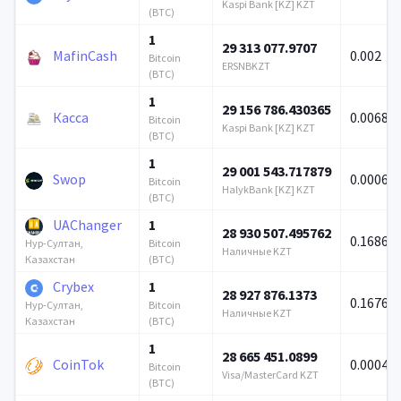
Kaspi Bank [KZ] KZT
(BTC)
1
29 313 077.9707
MafinCash
0.002
Bitcoin
ERSNBKZT
(BTC)
1
29 156 786.430365
Касса
0.00685
Bitcoin
Kaspi Bank [KZ] KZT
(BTC)
1
29 001 543.717879
Swop
0.00069
Bitcoin
HalykBank [KZ] KZT
(BTC)
UAChanger
1
28 930 507.495762
0.16862
Bitcoin
Нур-Султан,
Наличные KZT
(BTC)
Казахстан
Crybex
1
28 927 876.1373
0.16765
Bitcoin
Нур-Султан,
Наличные KZT
(BTC)
Казахстан
1
28 665 451.0899
CoinTok
0.00041
Bitcoin
Visa/MasterCard KZT
(BTC)