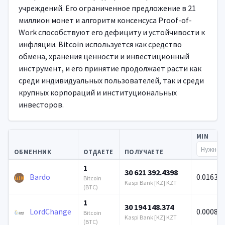
учреждений. Его ограниченное предложение в 21
миллион монет и алгоритм консенсуса Proof-of-
Work способствуют его дефициту и устойчивости к
инфляции. Bitcoin используется как средство
обмена, хранения ценности и инвестиционный
инструмент, и его принятие продолжает расти как
среди индивидуальных пользователей, так и среди
крупных корпораций и институциональных
инвесторов.
MIN
ОБМЕННИК
ОТДАЕТЕ
ПОЛУЧАЕТЕ
1
30 621 392.4398
Bardo
0.01632
Bitcoin
Kaspi Bank [KZ] KZT
(BTC)
1
30 194 148.374
LordChange
0.00082
Bitcoin
Kaspi Bank [KZ] KZT
(BTC)