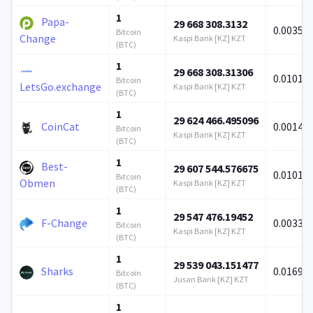
1
Papa-
29 668 308.3132
0.00350
Bitcoin
Change
Kaspi Bank [KZ] KZT
(BTC)
1
29 668 308.31306
0.01011
Bitcoin
LetsGo.exchange
Kaspi Bank [KZ] KZT
(BTC)
1
29 624 466.495096
CoinCat
0.00144
Bitcoin
Kaspi Bank [KZ] KZT
(BTC)
1
Best-
29 607 544.576675
0.01013
Bitcoin
Obmen
Kaspi Bank [KZ] KZT
(BTC)
1
29 547 476.19452
F-Change
0.00338
Bitcoin
Kaspi Bank [KZ] KZT
(BTC)
1
29 539 043.151477
Sharks
0.01692
Bitcoin
Jusan Bank [KZ] KZT
(BTC)
1