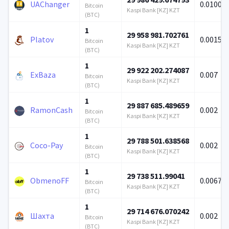
UAChanger
0.01000
Bitcoin
Kaspi Bank [KZ] KZT
(BTC)
1
29 958 981.702761
Platov
0.0015
Bitcoin
Kaspi Bank [KZ] KZT
(BTC)
1
29 922 202.274087
ExBaza
0.007
Bitcoin
Kaspi Bank [KZ] KZT
(BTC)
1
29 887 685.489659
RamonCash
0.002
Bitcoin
Kaspi Bank [KZ] KZT
(BTC)
1
29 788 501.638568
Coco-Pay
0.002
Bitcoin
Kaspi Bank [KZ] KZT
(BTC)
1
29 738 511.99041
ObmenoFF
0.00672
Bitcoin
Kaspi Bank [KZ] KZT
(BTC)
1
29 714 676.070242
Шахта
0.002
Bitcoin
Kaspi Bank [KZ] KZT
(BTC)