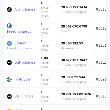
1
28 639 752.2434
Bitcoin
AvanChange
0.0018
BEP20
Kaspi Bank [KZ] KZT
(BTCB)
1
28 567 670.6798
0.00186
Bitcoin
FreeChange.cc
FFBKZT
(BTC)
1
Crybex
28 500 782.59
0.17017
Bitcoin
Наличные KZT
Алма-Ата, Казахстан
(BTC)
1.08
30 672 307.7847
Bullschange
0.01232
Bitcoin
Kaspi Bank [KZ] KZT
(BTC)
1
28 399 699.944
ГоуГоуБит
0.00915
Bitcoin
Kaspi Bank [KZ] KZT
(BTC)
1
28 281 153.891626
818Finance
0.0018
Bitcoin
Kaspi Bank [KZ] KZT
(BTC)
1