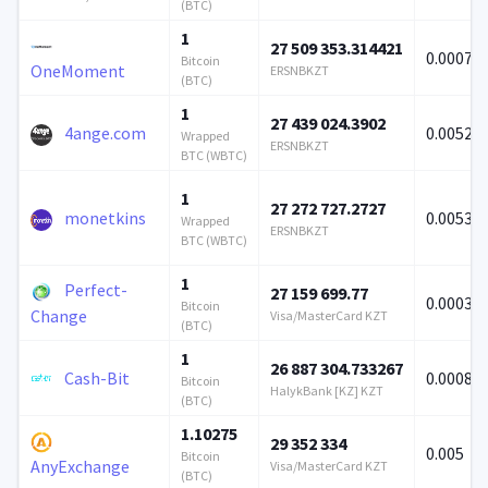
(BTC)
1
27 509 353.314421
0.00072
Bitcoin
OneMoment
ERSNBKZT
(BTC)
1
27 439 024.3902
4ange.com
0.00528
Wrapped
ERSNBKZT
BTC (WBTC)
1
27 272 727.2727
monetkins
0.00531
Wrapped
ERSNBKZT
BTC (WBTC)
1
Perfect-
27 159 699.77
0.00036
Bitcoin
Change
Visa/MasterCard KZT
(BTC)
1
26 887 304.733267
Cash-Bit
0.00084
Bitcoin
HalykBank [KZ] KZT
(BTC)
1.10275
29 352 334
0.005
Bitcoin
AnyExchange
Visa/MasterCard KZT
(BTC)