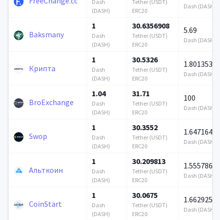
FreeChange.cc
Dash
Tether (USDT)
Dash (DASH)
(DASH)
ERC20
1
30.6356908
5.69
Baksmany
Dash
Tether (USDT)
Dash (DASH)
(DASH)
ERC20
1
30.5326
1.801353
Крипта
Dash
Tether (USDT)
Dash (DASH)
(DASH)
ERC20
1.04
31.71
100
BroExchange
Dash
Tether (USDT)
Dash (DASH)
(DASH)
ERC20
1
30.3552
1.647164
Swop
Dash
Tether (USDT)
Dash (DASH)
(DASH)
ERC20
1
30.209813
1.555786
Альткоин
Dash
Tether (USDT)
Dash (DASH)
(DASH)
ERC20
1
30.0675
1.662925
CoinStart
Dash
Tether (USDT)
Dash (DASH)
(DASH)
ERC20