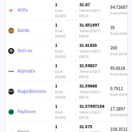
1
31.67
94.726871
AllEx
Dash
Tether (USDT)
Dash (DASH)
(DASH)
ERC20
1
31.651697
35
Bardo
Dash
Tether (USDT)
Dash (DASH)
(DASH)
ERC20
1
31.61835
200
Doll-ex
Dash
Tether (USDT)
Dash (DASH)
(DASH)
ERC20
1
31.59837
95.0618
AlpinaEx
Dash
Tether (USDT)
Dash (DASH)
(DASH)
ERC20
1
31.59668
0.7912
MagicBitcoins
Dash
Tether (USDT)
Dash (DASH)
(DASH)
ERC20
1
31.57947184
17.2897
PayStore
Dash
Tether (USDT)
Dash (DASH)
(DASH)
ERC20
1
31.575
158.3531
Bitkit