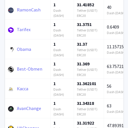
1
31.41852
40
RamonCash
Dash
Tether (USDT)
Dash (DASH)
(DASH)
ERC20
1
31.3751
0.6409
Tarifex
Dash
Tether (USDT)
Dash (DASH)
(DASH)
ERC20
1
31.37
11.157157
Obama
Dash
Tether (USDT)
Dash (DASH)
(DASH)
ERC20
1
31.369
63.757213
Best-Obmen
Dash
Tether (USDT)
Dash (DASH)
(DASH)
ERC20
1
31.362101
56
Касса
Dash
Tether (USDT)
Dash (DASH)
(DASH)
ERC20
1
31.34318
63
AvanChange
Dash
Tether (USDT)
Dash (DASH)
(DASH)
ERC20
1
31.31922
47.893913
UAChanger