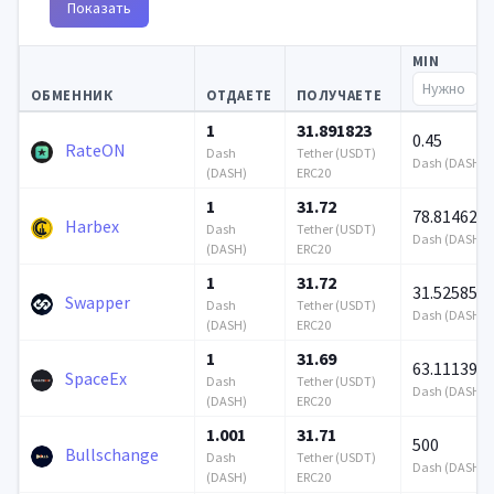
Показать
MIN
ОБМЕННИК
ОТДАЕТЕ
ПОЛУЧАЕТЕ
1
31.891823
0.45
RateON
Dash
Tether (USDT)
Dash (DASH)
(DASH)
ERC20
1
31.72
78.814628
Harbex
Dash
Tether (USDT)
Dash (DASH)
(DASH)
ERC20
1
31.72
31.525851
Swapper
Dash
Tether (USDT)
Dash (DASH)
(DASH)
ERC20
1
31.69
63.111392
SpaceEx
Dash
Tether (USDT)
Dash (DASH)
(DASH)
ERC20
1.001
31.71
500
Bullschange
Dash
Tether (USDT)
Dash (DASH)
(DASH)
ERC20