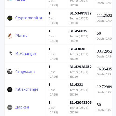
Dash
Tether (USDT)
Dash (DASH)
(DASH)
ERC20
1
31.53489837
111.25238
Cryptomonitor
Dash
Tether (USDT)
Dash (DASH)
(DASH)
ERC20
1
31.456035
50
Platov
Dash
Tether (USDT)
Dash (DASH)
(DASH)
ERC20
1
31.43838
33.72952
MixChanger
Dash
Tether (USDT)
Dash (DASH)
(DASH)
ERC20
1
31.42928452
76.95435
4ange.com
Dash
Tether (USDT)
Dash (DASH)
(DASH)
ERC20
1
31.4221
12.72989
mt.exchange
Dash
Tether (USDT)
Dash (DASH)
(DASH)
ERC20
1
31.42048806
50
Даркен
Dash
Tether (USDT)
Dash (DASH)
(DASH)
ERC20