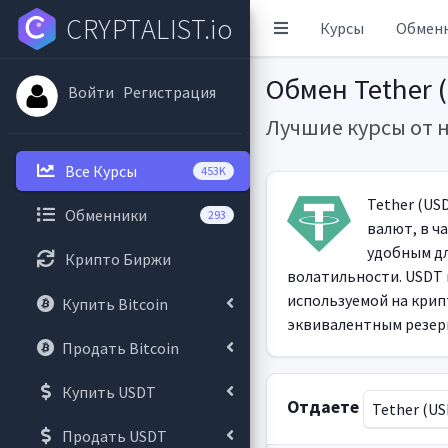
CRYPTALIST.io
Курсы
Обмен
Обмен Tether 
Войти
Регистрация
Лучшие курсы от 
Все Курсы
453K
Tether (US
Обменники
293
валют, в ч
удобным дл
Крипто Биржи
волатильности. USDT 
используемой на крип
Купить Bitcoin
эквивалентным резерв
Продать Bitcoin
Купить USDT
Отдаете
Tether (U
Продать USDT