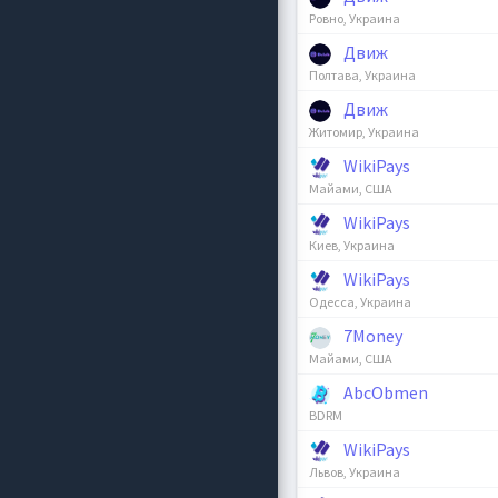
Ровно, Украина
Движ
Полтава, Украина
Движ
Житомир, Украина
WikiPays
Майами, США
WikiPays
Киев, Украина
WikiPays
Одесса, Украина
7Money
Майами, США
AbcObmen
BDRM
WikiPays
Львов, Украина