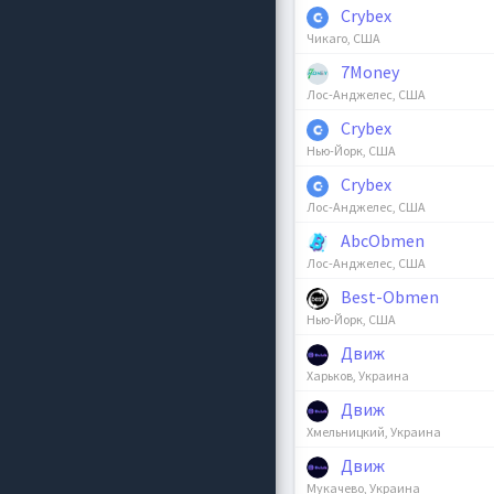
Crybex
Чикаго, США
7Money
Лос-Анджелес, США
Crybex
Нью-Йорк, США
Crybex
Лос-Анджелес, США
AbcObmen
Лос-Анджелес, США
Best-Obmen
Нью-Йорк, США
Движ
Харьков, Украина
Движ
Хмельницкий, Украина
Движ
Мукачево, Украина