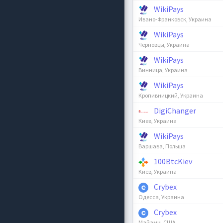
WikiPays
Ивано-Франковск, Украина
WikiPays
Черновцы, Украина
WikiPays
Винница, Украина
WikiPays
Кропивницкий, Украина
DigiChanger
Киев, Украина
WikiPays
Варшава, Польша
100BtcKiev
Киев, Украина
Crybex
Одесса, Украина
Crybex
Майами, США