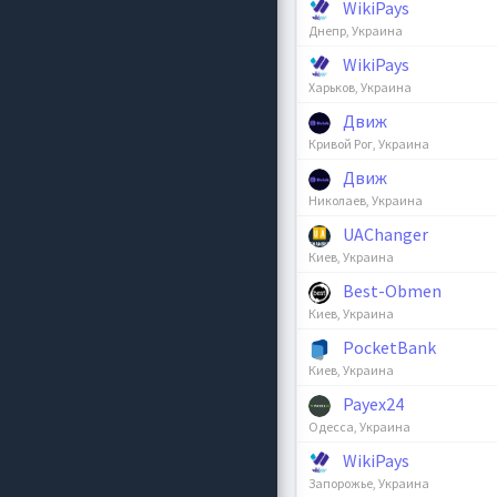
WikiPays
Днепр, Украина
WikiPays
Харьков, Украина
Движ
Кривой Рог, Украина
Движ
Николаев, Украина
UAChanger
Киев, Украина
Best-Obmen
Киев, Украина
PocketBank
Киев, Украина
Payex24
Одесса, Украина
WikiPays
Запорожье, Украина