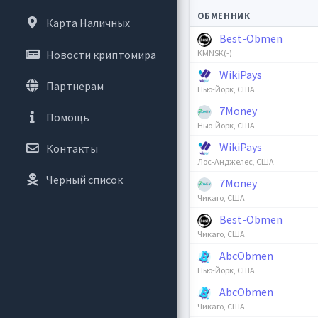
ОБМЕННИК
Карта Наличных
Best-Obmen
Новости криптомира
KMNSK(-)
WikiPays
Партнерам
Нью-Йорк, США
7Money
Помощь
Нью-Йорк, США
WikiPays
Контакты
Лос-Анджелес, США
Черный список
7Money
Чикаго, США
Best-Obmen
Чикаго, США
AbcObmen
Нью-Йорк, США
AbcObmen
Чикаго, США