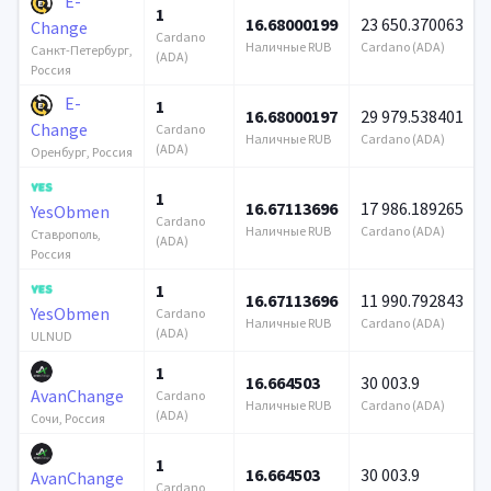
E-
1
16.68000199
23 650.370063
Change
Cardano
Наличные RUB
Cardano (ADA)
Санкт-Петербург,
(ADA)
Россия
E-
1
16.68000197
29 979.538401
Change
Cardano
Наличные RUB
Cardano (ADA)
(ADA)
Оренбург, Россия
1
16.67113696
17 986.189265
YesObmen
Cardano
Наличные RUB
Cardano (ADA)
Ставрополь,
(ADA)
Россия
1
16.67113696
11 990.792843
YesObmen
Cardano
Наличные RUB
Cardano (ADA)
(ADA)
ULNUD
1
16.664503
30 003.9
AvanChange
Cardano
Наличные RUB
Cardano (ADA)
(ADA)
Сочи, Россия
1
16.664503
30 003.9
AvanChange
Cardano