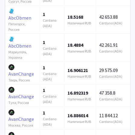
(ADA)
Сургут, Россия
1
18.5168
42 653.88
AbcObmen
Cardano
Наличные RUB
Cardano (ADA)
Пятигорск,
(ADA)
Россия
1
18.4884
42 261.91
AbcObmen
Cardano
Наличные RUB
Cardano (ADA)
Мариуполь,
(ADA)
Украина
1
16.906121
29 575.09
AvanChange
Cardano
Наличные RUB
Cardano (ADA)
(ADA)
Тверь, Россия
1
16.892319
47 358.8
AvanChange
Cardano
Наличные RUB
Cardano (ADA)
(ADA)
Тула, Россия
1
16.886014
11 844.12
AvanChange
Cardano
Наличные RUB
Cardano (ADA)
(ADA)
Москва, Россия