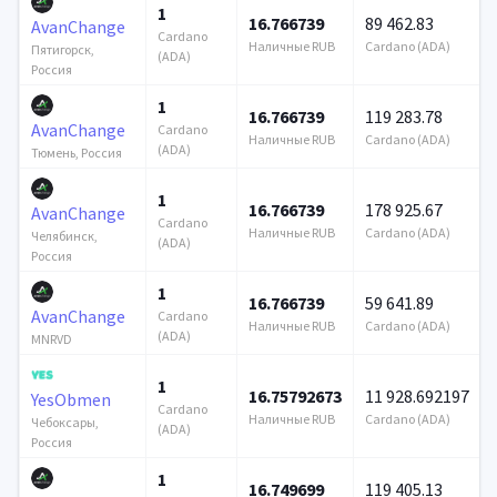
1
16.766739
89 462.83
AvanChange
Cardano
Наличные RUB
Cardano (ADA)
Пятигорск,
(ADA)
Россия
1
16.766739
119 283.78
AvanChange
Cardano
Наличные RUB
Cardano (ADA)
(ADA)
Тюмень, Россия
1
16.766739
178 925.67
AvanChange
Cardano
Наличные RUB
Cardano (ADA)
Челябинск,
(ADA)
Россия
1
16.766739
59 641.89
AvanChange
Cardano
Наличные RUB
Cardano (ADA)
(ADA)
MNRVD
1
16.75792673
11 928.692197
YesObmen
Cardano
Наличные RUB
Cardano (ADA)
Чебоксары,
(ADA)
Россия
1
16.749699
119 405.13