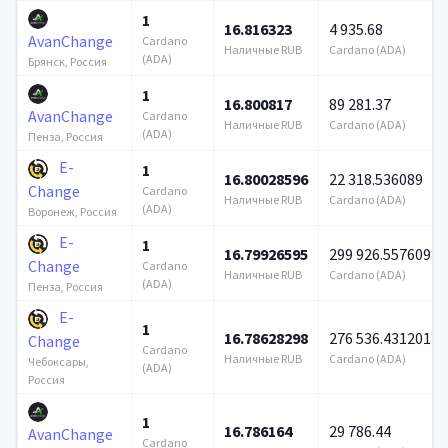
1
16.816323
4 935.68
AvanChange
Cardano
Наличные RUB
Cardano (ADA)
(ADA)
Брянск, Россия
1
16.800817
89 281.37
AvanChange
Cardano
Наличные RUB
Cardano (ADA)
(ADA)
Пенза, Россия
E-
1
16.80028596
22 318.536089
Change
Cardano
Наличные RUB
Cardano (ADA)
(ADA)
Воронеж, Россия
E-
1
16.79926595
299 926.557609
Change
Cardano
Наличные RUB
Cardano (ADA)
(ADA)
Пенза, Россия
E-
1
16.78628298
276 536.431201
Change
Cardano
Наличные RUB
Cardano (ADA)
Чебоксары,
(ADA)
Россия
1
16.786164
29 786.44
AvanChange
Cardano