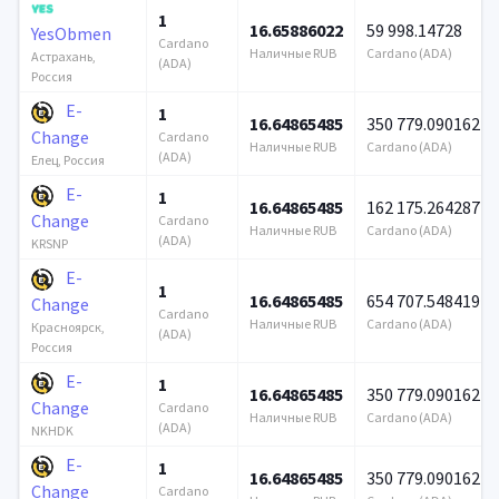
1
16.65886022
59 998.14728
YesObmen
Cardano
Наличные RUB
Cardano (ADA)
Астрахань,
(ADA)
Россия
E-
1
16.64865485
350 779.090162
Change
Cardano
Наличные RUB
Cardano (ADA)
(ADA)
Елец, Россия
E-
1
16.64865485
162 175.264287
Change
Cardano
Наличные RUB
Cardano (ADA)
(ADA)
KRSNP
E-
1
16.64865485
654 707.548419
Change
Cardano
Наличные RUB
Cardano (ADA)
Красноярск,
(ADA)
Россия
E-
1
16.64865485
350 779.090162
Change
Cardano
Наличные RUB
Cardano (ADA)
(ADA)
NKHDK
E-
1
16.64865485
350 779.090162
Change
Cardano