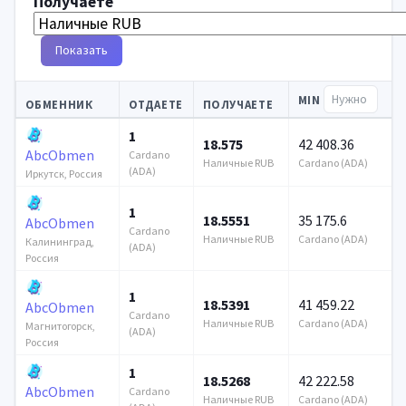
Получаете
Показать
MIN
ОБМЕННИК
ОТДАЕТЕ
ПОЛУЧАЕТЕ
1
18.575
42 408.36
AbcObmen
Cardano
Наличные RUB
Cardano (ADA)
(ADA)
Иркутск, Россия
1
18.5551
35 175.6
AbcObmen
Cardano
Наличные RUB
Cardano (ADA)
Калининград,
(ADA)
Россия
1
18.5391
41 459.22
AbcObmen
Cardano
Наличные RUB
Cardano (ADA)
Магнитогорск,
(ADA)
Россия
1
18.5268
42 222.58
AbcObmen
Cardano
Наличные RUB
Cardano (ADA)