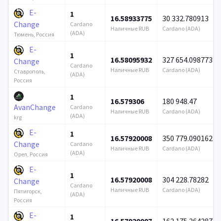
E-
1
16.58933775
30 332.780913
Change
Cardano
Наличные RUB
Cardano (ADA)
(ADA)
Тюмень, Россия
E-
1
16.58095932
327 654.098773
Change
Cardano
Наличные RUB
Cardano (ADA)
Ставрополь,
(ADA)
Россия
1
16.579306
180 948.47
AvanChange
Cardano
Наличные RUB
Cardano (ADA)
(ADA)
krg
E-
1
16.57920008
350 779.090162
Change
Cardano
Наличные RUB
Cardano (ADA)
(ADA)
Орел, Россия
E-
1
16.57920008
304 228.78282
Change
Cardano
Наличные RUB
Cardano (ADA)
Пятигорск,
(ADA)
Россия
E-
1
16.57920007
162 175.264287