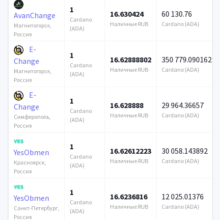
1
16.630424
60 130.76
AvanChange
Cardano
Наличные RUB
Cardano (ADA)
Магнитогорск,
(ADA)
Россия
E-
1
16.62888802
350 779.090162
Change
Cardano
Наличные RUB
Cardano (ADA)
Магнитогорск,
(ADA)
Россия
E-
1
16.628888
29 964.36657
Change
Cardano
Наличные RUB
Cardano (ADA)
Симферополь,
(ADA)
Россия
1
16.62612223
30 058.143892
YesObmen
Cardano
Наличные RUB
Cardano (ADA)
Красноярск,
(ADA)
Россия
1
16.6236816
12 025.01376
YesObmen
Cardano
Наличные RUB
Cardano (ADA)
Санкт-Петербург,
(ADA)
Россия