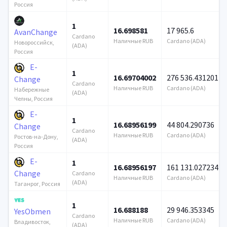
Россия
1
16.698581
17 965.6
AvanChange
Cardano
Наличные RUB
Cardano (ADA)
Новороссийск,
(ADA)
Россия
E-
1
16.69704002
276 536.431201
Change
Cardano
Наличные RUB
Cardano (ADA)
Набережные
(ADA)
Челны, Россия
E-
1
16.68956199
44 804.290736
Change
Cardano
Наличные RUB
Cardano (ADA)
Ростов-на-Дону,
(ADA)
Россия
E-
1
16.68956197
161 131.027234
Change
Cardano
Наличные RUB
Cardano (ADA)
(ADA)
Таганрог, Россия
1
16.688188
29 946.353345
YesObmen
Cardano
Наличные RUB
Cardano (ADA)
Владивосток,
(ADA)