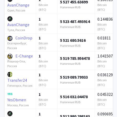
5 527 455.63699
AvanChange
Bitcoin
Bitcoin
Наличные RUB
(BTC)
(BTC)
Орел, Россия
1
0.144836
5 523 487.493914
AvanChange
Bitcoin
Bitcoin
Наличные RUB
(BTC)
(BTC)
Тула, Россия
CoinDrop
1
0.01811
5 521 680.5616
Bitcoin
Bitcoin
Екатеринбург,
Наличные RUB
(BTC)
(BTC)
Россия
E-Change
1
1.041507
5 519 785.956478
Bitcoin
Bitcoin
Йошкар-Ола,
Наличные RUB
(BTC)
(BTC)
Россия
1
0.036129
5 519 089.79933
Transfer24
Bitcoin
Bitcoin
Наличные RUB
(BTC)
(BTC)
Пятигорск, Россия
1
0.045322
5 516 032.04478
YesObmen
Bitcoin
Bitcoin
Наличные RUB
(BTC)
(BTC)
Москва, Россия
1
0.090695
5 512 980.298163