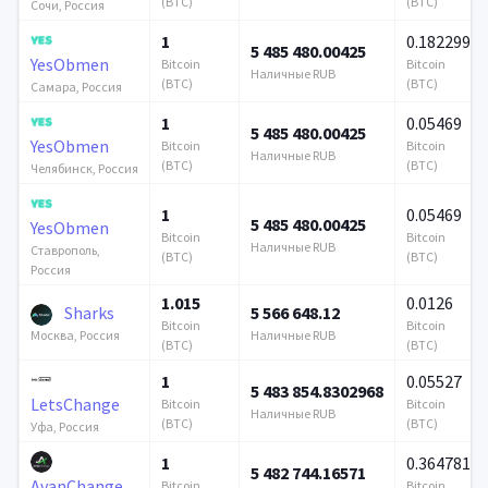
(BTC)
(BTC)
Сочи, Россия
1
0.182299
5 485 480.00425
YesObmen
Bitcoin
Bitcoin
Наличные RUB
(BTC)
(BTC)
Самара, Россия
1
0.05469
5 485 480.00425
YesObmen
Bitcoin
Bitcoin
Наличные RUB
(BTC)
(BTC)
Челябинск, Россия
1
0.05469
5 485 480.00425
YesObmen
Bitcoin
Bitcoin
Наличные RUB
Ставрополь,
(BTC)
(BTC)
Россия
1.015
0.0126
Sharks
5 566 648.12
Bitcoin
Bitcoin
Наличные RUB
Москва, Россия
(BTC)
(BTC)
1
0.05527
5 483 854.8302968
LetsChange
Bitcoin
Bitcoin
Наличные RUB
(BTC)
(BTC)
Уфа, Россия
1
0.364781
5 482 744.16571
AvanChange
Bitcoin
Bitcoin