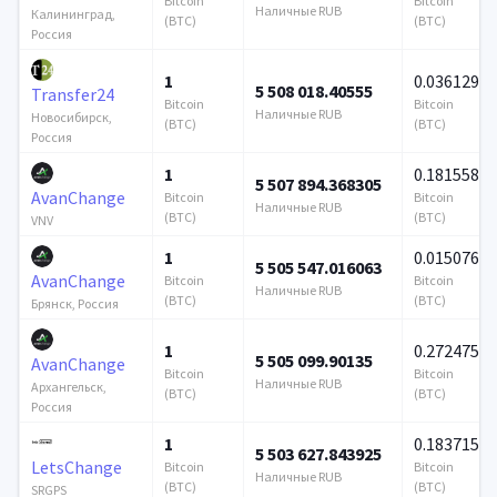
Bitcoin
Bitcoin
Наличные RUB
Калининград,
(BTC)
(BTC)
Россия
1
0.036129
5 508 018.40555
Transfer24
Bitcoin
Bitcoin
Наличные RUB
Новосибирск,
(BTC)
(BTC)
Россия
1
0.181558
5 507 894.368305
AvanChange
Bitcoin
Bitcoin
Наличные RUB
(BTC)
(BTC)
VNV
1
0.015076
5 505 547.016063
AvanChange
Bitcoin
Bitcoin
Наличные RUB
(BTC)
(BTC)
Брянск, Россия
1
0.272475
5 505 099.90135
AvanChange
Bitcoin
Bitcoin
Наличные RUB
Архангельск,
(BTC)
(BTC)
Россия
1
0.183715
5 503 627.843925
LetsChange
Bitcoin
Bitcoin
Наличные RUB
(BTC)
(BTC)
SRGPS