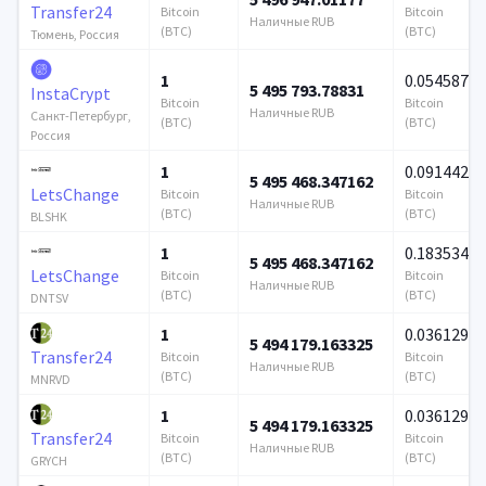
Transfer24
Bitcoin
Bitcoin
Наличные RUB
(BTC)
(BTC)
Тюмень, Россия
1
0.054587
5 495 793.78831
InstaCrypt
Bitcoin
Bitcoin
Наличные RUB
Санкт-Петербург,
(BTC)
(BTC)
Россия
1
0.091442
5 495 468.347162
LetsChange
Bitcoin
Bitcoin
Наличные RUB
(BTC)
(BTC)
BLSHK
1
0.183534
5 495 468.347162
LetsChange
Bitcoin
Bitcoin
Наличные RUB
(BTC)
(BTC)
DNTSV
1
0.036129
5 494 179.163325
Transfer24
Bitcoin
Bitcoin
Наличные RUB
(BTC)
(BTC)
MNRVD
1
0.036129
5 494 179.163325
Transfer24
Bitcoin
Bitcoin
Наличные RUB
(BTC)
(BTC)
GRYCH