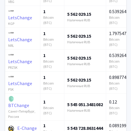
(BTC)
(BTC)
VBG
1
0.539264
5 562 029.15
LetsChange
Bitcoin
Bitcoin
Наличные RUB
(BTC)
(BTC)
KGP
1
1.797547
5 562 029.15
LetsChange
Bitcoin
Bitcoin
Наличные RUB
(BTC)
(BTC)
NRL
1
0.539264
5 562 029.15
LetsChange
Bitcoin
Bitcoin
Наличные RUB
(BTC)
(BTC)
PRZSK
1
0.898774
5 562 029.15
LetsChange
Bitcoin
Bitcoin
Наличные RUB
(BTC)
(BTC)
PSK
1
0.12
5 545 051.3481082
BTChange
Bitcoin
Bitcoin
Наличные RUB
Санкт-Петербург,
(BTC)
(BTC)
Россия
1
0.089199
E-Change
5 543 728.8631444