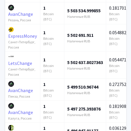
1
0.181701
5 503 534.999855
AvanChange
Bitcoin
Bitcoin
Наличные RUB
(BTC)
(BTC)
Рязань, Россия
1
0.054882
5 502 691.911
ExpressMoney
Bitcoin
Bitcoin
Наличные RUB
Санкт-Петербург,
(BTC)
(BTC)
Россия
1
0.054471
5 502 637.8027363
LetsChange
Bitcoin
Bitcoin
Наличные RUB
Санкт-Петербург,
(BTC)
(BTC)
Россия
1
0.272752
5 499 510.96744
AvanChange
Bitcoin
Bitcoin
Наличные RUB
(BTC)
(BTC)
Пенза, Россия
1
0.181908
5 497 275.393876
AvanChange
Bitcoin
Bitcoin
Наличные RUB
(BTC)
(BTC)
Калуга, Россия
1
0.036129
5 496 947.01177