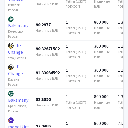
Tether (USDT)
Наличные
Tether
Наличные RUB
Ижевск,
POLYGON
RUB
POLYG
Россия
1
800 000
1 376
90.2977
Baksmany
Tether (USDT)
Наличные
Tether
Наличные RUB
Кемерово,
POLYGON
RUB
POLYG
Россия
E-
1
300 000
1 122
90.32671582
Change
Tether (USDT)
Наличные
Tether
Наличные RUB
POLYGON
RUB
POLYG
Уфа, Россия
E-
1
300 000
1 122
91.33034592
Change
Tether (USDT)
Наличные
Tether
Наличные RUB
Казань,
POLYGON
RUB
POLYG
Россия
1
800 000
1 376
92.3996
Baksmany
Tether (USDT)
Наличные
Tether
Наличные RUB
Красноярск,
POLYGON
RUB
POLYG
Россия
1
800 000
715 6
92.9403
monetkins