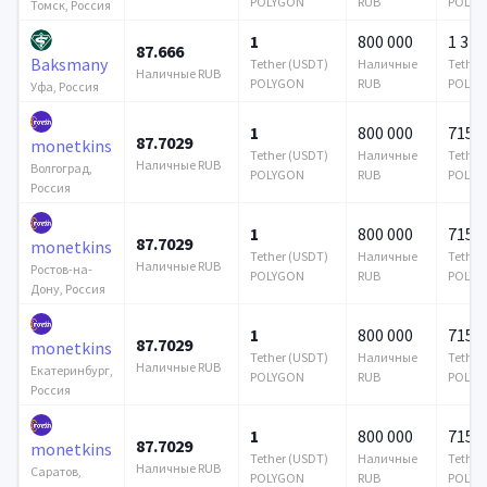
POLYGON
RUB
POLYG
Томск, Россия
1
800 000
1 376
87.666
Baksmany
Tether (USDT)
Наличные
Tether
Наличные RUB
POLYGON
RUB
POLYG
Уфа, Россия
1
800 000
715 6
87.7029
monetkins
Tether (USDT)
Наличные
Tether
Наличные RUB
Волгоград,
POLYGON
RUB
POLYG
Россия
1
800 000
715 6
87.7029
monetkins
Tether (USDT)
Наличные
Tether
Наличные RUB
Ростов-на-
POLYGON
RUB
POLYG
Дону, Россия
1
800 000
715 6
87.7029
monetkins
Tether (USDT)
Наличные
Tether
Наличные RUB
Екатеринбург,
POLYGON
RUB
POLYG
Россия
1
800 000
715 6
87.7029
monetkins
Tether (USDT)
Наличные
Tether
Наличные RUB
Саратов,
POLYGON
RUB
POLYG