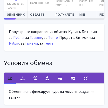
Tether (USDT)
Наличные
Tether
Наличные RUB
Владивосток,
POLYGON
RUB
POLYG
Россия
ОБМЕННИК
ОТДАЕТЕ
ПОЛУЧАЕТЕ
MIN
РЕЗЕ
Автообновление
Популярные направления обмена: Купить Биткоин
за
Рубли
, за
Гривни
, за
Тенге
. Продать Биткоин за
Рубли
, за
Гривни
, за
Тенге
Условия обмена
Обменник не фиксирует курс на момент создания
заявки