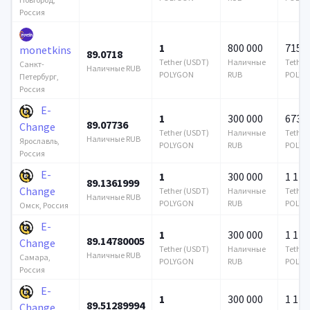
Россия
1
800 000
715 6
monetkins
89.0718
Tether (USDT)
Наличные
Tether
Санкт-
Наличные RUB
POLYGON
RUB
POLYG
Петербург,
Россия
E-
1
300 000
673 5
89.07736
Change
Tether (USDT)
Наличные
Tether
Наличные RUB
Ярославль,
POLYGON
RUB
POLYG
Россия
E-
1
300 000
1 122
89.1361999
Change
Tether (USDT)
Наличные
Tether
Наличные RUB
POLYGON
RUB
POLYG
Омск, Россия
E-
1
300 000
1 122
89.14780005
Change
Tether (USDT)
Наличные
Tether
Наличные RUB
Самара,
POLYGON
RUB
POLYG
Россия
E-
1
300 000
1 122
89.51289994
Change