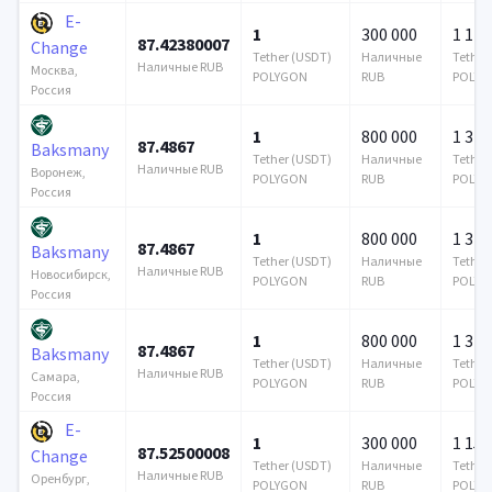
E-
1
300 000
1 144
87.42380007
Change
Tether (USDT)
Наличные
Tether
Наличные RUB
Москва,
POLYGON
RUB
POLYG
Россия
1
800 000
1 376
87.4867
Baksmany
Tether (USDT)
Наличные
Tether
Наличные RUB
Воронеж,
POLYGON
RUB
POLYG
Россия
1
800 000
1 376
87.4867
Baksmany
Tether (USDT)
Наличные
Tether
Наличные RUB
Новосибирск,
POLYGON
RUB
POLYG
Россия
1
800 000
1 376
87.4867
Baksmany
Tether (USDT)
Наличные
Tether
Наличные RUB
Самара,
POLYGON
RUB
POLYG
Россия
E-
1
300 000
1 153
87.52500008
Change
Tether (USDT)
Наличные
Tether
Наличные RUB
Оренбург,
POLYGON
RUB
POLYG