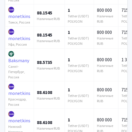
Россия
1
800 000
715 6
88.1545
monetkins
Tether (USDT)
Наличные
Tether
Наличные RUB
POLYGON
RUB
POLYG
Томск, Россия
1
800 000
715 6
88.1545
monetkins
Tether (USDT)
Наличные
Tether
Наличные RUB
POLYGON
RUB
POLYG
Уфа, Россия
1
800 000
1 376
Baksmany
88.5735
Tether (USDT)
Наличные
Tether
Санкт-
Наличные RUB
POLYGON
RUB
POLYG
Петербург,
Россия
1
800 000
715 6
88.6108
monetkins
Tether (USDT)
Наличные
Tether
Наличные RUB
Краснодар,
POLYGON
RUB
POLYG
Россия
1
800 000
715 6
monetkins
88.6108
Tether (USDT)
Наличные
Tether
Нижний
Наличные RUB
POLYGON
RUB
POLYG
Новгород,