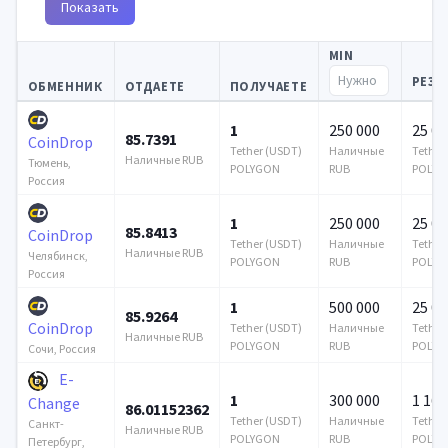
Показать
MIN
РЕЗЕ
ОБМЕННИК
ОТДАЕТЕ
ПОЛУЧАЕТЕ
1
250 000
25 00
85.7391
CoinDrop
Tether (USDT)
Наличные
Tether
Наличные RUB
Тюмень,
POLYGON
RUB
POLYG
Россия
1
250 000
25 00
85.8413
CoinDrop
Tether (USDT)
Наличные
Tether
Наличные RUB
Челябинск,
POLYGON
RUB
POLYG
Россия
1
500 000
25 00
85.9264
CoinDrop
Tether (USDT)
Наличные
Tether
Наличные RUB
POLYGON
RUB
POLYG
Сочи, Россия
E-
1
300 000
1 164
Change
86.01152362
Tether (USDT)
Наличные
Tether
Санкт-
Наличные RUB
POLYGON
RUB
POLYG
Петербург,