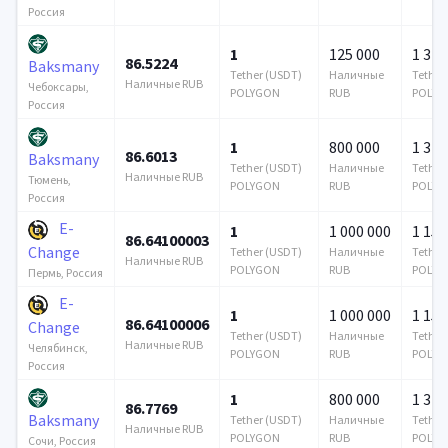
Россия
1
125 000
1 376
86.5224
Baksmany
Tether (USDT)
Наличные
Tether
Наличные RUB
Чебоксары,
POLYGON
RUB
POLYG
Россия
1
800 000
1 376
86.6013
Baksmany
Tether (USDT)
Наличные
Tether
Наличные RUB
Тюмень,
POLYGON
RUB
POLYG
Россия
E-
1
1 000 000
1 159
86.64100003
Change
Tether (USDT)
Наличные
Tether
Наличные RUB
POLYGON
RUB
POLYG
Пермь, Россия
E-
1
1 000 000
1 159
86.64100006
Change
Tether (USDT)
Наличные
Tether
Наличные RUB
Челябинск,
POLYGON
RUB
POLYG
Россия
1
800 000
1 376
86.7769
Baksmany
Tether (USDT)
Наличные
Tether
Наличные RUB
POLYGON
RUB
POLYG
Сочи, Россия