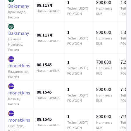
1
800 000
1 376
88.1174
Baksmany
Tether (USDT)
Наличные
Tether
Наличные RUB
Краснодар,
POLYGON
RUB
POLYG
Россия
1
800 000
1 376
Baksmany
88.1174
Tether (USDT)
Наличные
Tether
Нижний
Наличные RUB
POLYGON
RUB
POLYG
Новгород,
Россия
1
700 000
715 6
88.1545
monetkins
Tether (USDT)
Наличные
Tether
Наличные RUB
Владивосток,
POLYGON
RUB
POLYG
Россия
1
800 000
715 6
88.1545
monetkins
Tether (USDT)
Наличные
Tether
Наличные RUB
Казань,
POLYGON
RUB
POLYG
Россия
1
800 000
715 6
88.1545
monetkins
Tether (USDT)
Наличные
Tether
Наличные RUB
Оренбург,
POLYGON
RUB
POLYG