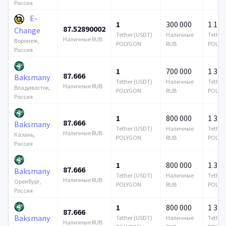
Россия
E-
1
300 000
1 144
87.52890002
Change
Tether (USDT)
Наличные
Tether
Наличные RUB
Воронеж,
POLYGON
RUB
POLYG
Россия
1
700 000
1 376
87.666
Baksmany
Tether (USDT)
Наличные
Tether
Наличные RUB
Владивосток,
POLYGON
RUB
POLYG
Россия
1
800 000
1 376
87.666
Baksmany
Tether (USDT)
Наличные
Tether
Наличные RUB
Казань,
POLYGON
RUB
POLYG
Россия
1
800 000
1 376
87.666
Baksmany
Tether (USDT)
Наличные
Tether
Наличные RUB
Оренбург,
POLYGON
RUB
POLYG
Россия
1
800 000
1 376
87.666
Baksmany
Tether (USDT)
Наличные
Tether
Наличные RUB