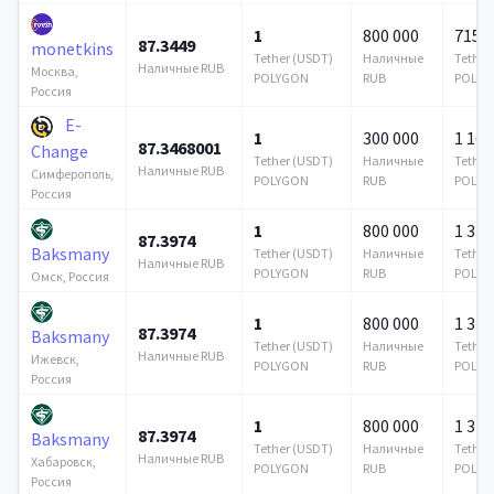
1
800 000
715 6
87.3449
monetkins
Tether (USDT)
Наличные
Tether
Наличные RUB
Москва,
POLYGON
RUB
POLYG
Россия
E-
1
300 000
1 160
87.3468001
Change
Tether (USDT)
Наличные
Tether
Наличные RUB
Симферополь,
POLYGON
RUB
POLYG
Россия
1
800 000
1 376
87.3974
Baksmany
Tether (USDT)
Наличные
Tether
Наличные RUB
POLYGON
RUB
POLYG
Омск, Россия
1
800 000
1 376
87.3974
Baksmany
Tether (USDT)
Наличные
Tether
Наличные RUB
Ижевск,
POLYGON
RUB
POLYG
Россия
1
800 000
1 376
87.3974
Baksmany
Tether (USDT)
Наличные
Tether
Наличные RUB
Хабаровск,
POLYGON
RUB
POLYG
Россия