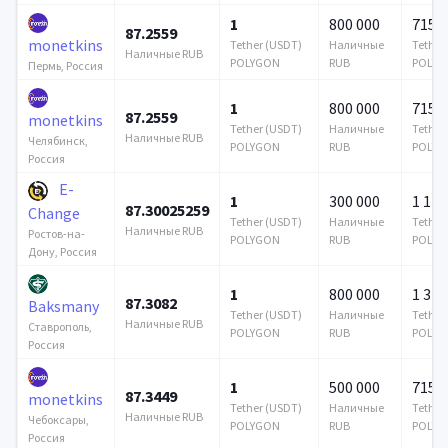
1
800 000
715 6
87.2559
monetkins
Tether (USDT)
Наличные
Tether
Наличные RUB
POLYGON
RUB
POLYG
Пермь, Россия
1
800 000
715 6
87.2559
monetkins
Tether (USDT)
Наличные
Tether
Наличные RUB
Челябинск,
POLYGON
RUB
POLYG
Россия
E-
1
300 000
1 145
87.30025259
Change
Tether (USDT)
Наличные
Tether
Наличные RUB
Ростов-на-
POLYGON
RUB
POLYG
Дону, Россия
1
800 000
1 376
87.3082
Baksmany
Tether (USDT)
Наличные
Tether
Наличные RUB
Ставрополь,
POLYGON
RUB
POLYG
Россия
1
500 000
715 6
87.3449
monetkins
Tether (USDT)
Наличные
Tether
Наличные RUB
Чебоксары,
POLYGON
RUB
POLYG
Россия