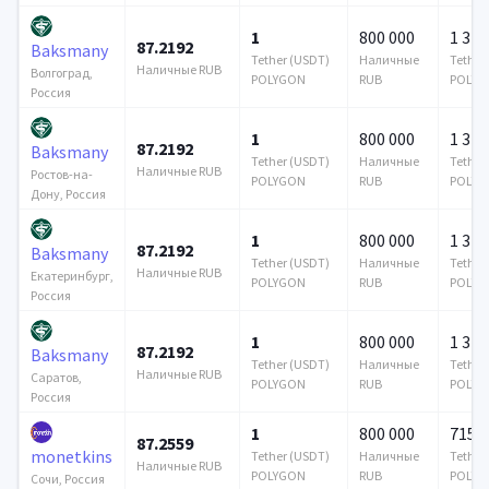
1
800 000
1 376
87.2192
Baksmany
Tether (USDT)
Наличные
Tether
Наличные RUB
Волгоград,
POLYGON
RUB
POLYG
Россия
1
800 000
1 376
87.2192
Baksmany
Tether (USDT)
Наличные
Tether
Наличные RUB
Ростов-на-
POLYGON
RUB
POLYG
Дону, Россия
1
800 000
1 376
87.2192
Baksmany
Tether (USDT)
Наличные
Tether
Наличные RUB
Екатеринбург,
POLYGON
RUB
POLYG
Россия
1
800 000
1 376
87.2192
Baksmany
Tether (USDT)
Наличные
Tether
Наличные RUB
Саратов,
POLYGON
RUB
POLYG
Россия
1
800 000
715 6
87.2559
monetkins
Tether (USDT)
Наличные
Tether
Наличные RUB
POLYGON
RUB
POLYG
Сочи, Россия