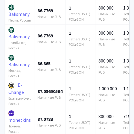
1
800 000
1 376
86.7769
Baksmany
Tether (USDT)
Наличные
Tether
Наличные RUB
POLYGON
RUB
POLYG
Пермь, Россия
1
800 000
1 376
86.7769
Baksmany
Tether (USDT)
Наличные
Tether
Наличные RUB
Челябинск,
POLYGON
RUB
POLYG
Россия
1
800 000
1 376
86.865
Baksmany
Tether (USDT)
Наличные
Tether
Наличные RUB
Москва,
POLYGON
RUB
POLYG
Россия
E-
1
1 000 000
1 159
87.03650564
Change
Tether (USDT)
Наличные
Tether
Наличные RUB
Екатеринбург,
POLYGON
RUB
POLYG
Россия
1
800 000
715 6
87.0783
monetkins
Tether (USDT)
Наличные
Tether
Наличные RUB
Тюмень,
POLYGON
RUB
POLYG
Россия