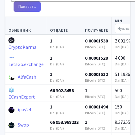
Показать
MIN
ОБМЕННИК
ОТДАЕТЕ
ПОЛУЧАЕТЕ
1
0.00001538
2 001.976
CryptoKarma
Dai (DAI)
Bitcoin (BTC)
Dai (DAI)
1
0.00001528
4 000
LetsGo.exchange
Dai (DAI)
Bitcoin (BTC)
Dai (DAI)
1
0.00001512
51.193626
AlfaCash
Dai (DAI)
Bitcoin (BTC)
Dai (DAI)
66 302.8458
1
500
ECashExpert
Dai (DAI)
Bitcoin (BTC)
Dai (DAI)
1
0.00001494
150
ipay24
Dai (DAI)
Bitcoin (BTC)
Dai (DAI)
66 953.968233
1
9.373556
Swop
Dai (DAI)
Bitcoin (BTC)
Dai (DAI)