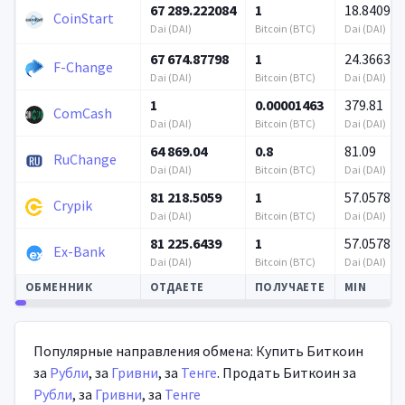
67 289.222084
1
18.840982
CoinStart
Dai (DAI)
Bitcoin (BTC)
Dai (DAI)
67 674.87798
1
24.3663
F-Change
Dai (DAI)
Bitcoin (BTC)
Dai (DAI)
1
0.00001463
379.81
ComCash
Dai (DAI)
Bitcoin (BTC)
Dai (DAI)
64 869.04
0.8
81.09
RuChange
Dai (DAI)
Bitcoin (BTC)
Dai (DAI)
81 218.5059
1
57.0578
Crypik
Dai (DAI)
Bitcoin (BTC)
Dai (DAI)
81 225.6439
1
57.0578
Ex-Bank
Dai (DAI)
Bitcoin (BTC)
Dai (DAI)
ОБМЕННИК
ОТДАЕТЕ
ПОЛУЧАЕТЕ
MIN
Автообновление
Популярные направления обмена: Купить Биткоин
за
Рубли
, за
Гривни
, за
Тенге
. Продать Биткоин за
Рубли
, за
Гривни
, за
Тенге