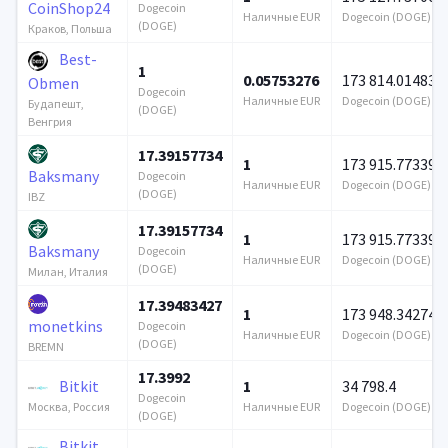
CoinShop24
Dogecoin
Наличные EUR
Dogecoin (DOGE)
(DOGE)
Краков, Польша
Best-
1
0.05753276
173 814.014832
Obmen
Dogecoin
Наличные EUR
Dogecoin (DOGE)
Будапешт,
(DOGE)
Венгрия
17.39157734
1
173 915.773399
Baksmany
Dogecoin
Наличные EUR
Dogecoin (DOGE)
(DOGE)
IBZ
17.39157734
1
173 915.773399
Baksmany
Dogecoin
Наличные EUR
Dogecoin (DOGE)
(DOGE)
Милан, Италия
17.39483427
1
173 948.342746
monetkins
Dogecoin
Наличные EUR
Dogecoin (DOGE)
(DOGE)
BREMN
17.3992
Bitkit
1
34 798.4
Dogecoin
Наличные EUR
Dogecoin (DOGE)
Москва, Россия
(DOGE)
Bitkit