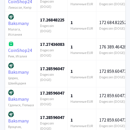
CoinShop24
Dogecoin
Наличные EUR
Dogecoin (DOGE)
(DOGE)
Лимасол, Кипр
17.26848225
1
172 684.822528
Baksmany
Dogecoin
Наличные EUR
Dogecoin (DOGE)
Малага,
(DOGE)
Испания
17.27436083
1
176 389.46428
CoinShop24
Dogecoin
Наличные EUR
Dogecoin (DOGE)
(DOGE)
Рим, Италия
17.28596047
1
172 859.604736
Baksmany
Dogecoin
Наличные EUR
Dogecoin (DOGE)
Цюрих,
(DOGE)
Швейцария
17.28596047
1
172 859.604736
Baksmany
Dogecoin
Наличные EUR
Dogecoin (DOGE)
(DOGE)
Гданьск, Польша
17.28596047
1
172 859.604736
Baksmany
Dogecoin
Наличные EUR
Dogecoin (DOGE)
Вроцлав,
(DOGE)