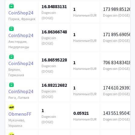
16.84883131
1
173 989.851263
CoinShop24
Dogecoin
Наличные EUR
Dogecoin (DOGE)
(DOGE)
Париж, Франция
16.86366748
1
171 895.690566
CoinShop24
Dogecoin
Наличные EUR
Dogecoin (DOGE)
Амстердам,
(DOGE)
Нидерланды
16.86595228
1
706 834.834181
CoinShop24
Dogecoin
Наличные EUR
Dogecoin (DOGE)
Берлин,
(DOGE)
Германия
16.88212682
1
174 610.293932
CoinShop24
Dogecoin
Наличные EUR
Dogecoin (DOGE)
(DOGE)
Рига, Латвия
1
0.05921
143 551.950433
ObmenoFF
Dogecoin
Наличные EUR
Dogecoin (DOGE)
Мукачево,
(DOGE)
Украина