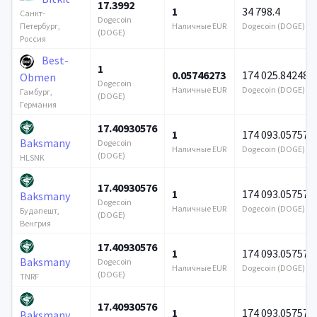
17.3992
1
34 798.4
Санкт-
Dogecoin
Наличные EUR
Dogecoin (DOGE)
Петербург,
(DOGE)
Россия
Best-
1
0.05746273
174 025.842489
Obmen
Dogecoin
Наличные EUR
Dogecoin (DOGE)
Гамбург,
(DOGE)
Германия
17.40930576
1
174 093.057574
Baksmany
Dogecoin
Наличные EUR
Dogecoin (DOGE)
(DOGE)
HLSNK
17.40930576
1
174 093.057574
Baksmany
Dogecoin
Наличные EUR
Dogecoin (DOGE)
Будапешт,
(DOGE)
Венгрия
17.40930576
1
174 093.057574
Baksmany
Dogecoin
Наличные EUR
Dogecoin (DOGE)
(DOGE)
TNRF
17.40930576
1
174 093.057574
Baksmany