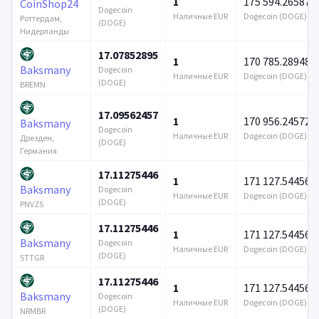
1
175 594.265875
CoinShop24
Dogecoin
Наличные EUR
Dogecoin (DOGE)
Роттердам,
(DOGE)
Нидерланды
17.07852895
1
170 785.28948
Baksmany
Dogecoin
Наличные EUR
Dogecoin (DOGE)
(DOGE)
BREMN
17.09562457
1
170 956.245725
Baksmany
Dogecoin
Наличные EUR
Dogecoin (DOGE)
Дрезден,
(DOGE)
Германия
17.11275446
1
171 127.544567
Baksmany
Dogecoin
Наличные EUR
Dogecoin (DOGE)
(DOGE)
PNVZS
17.11275446
1
171 127.544567
Baksmany
Dogecoin
Наличные EUR
Dogecoin (DOGE)
(DOGE)
STTGR
17.11275446
1
171 127.544567
Baksmany
Dogecoin
Наличные EUR
Dogecoin (DOGE)
(DOGE)
NRMBR