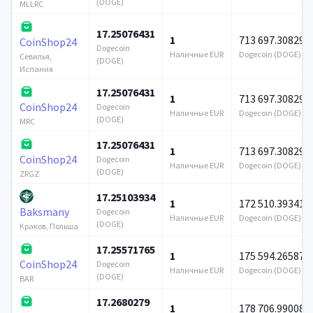
(DOGE)
MLLRC
17.25076431
1
713 697.308299
CoinShop24
Dogecoin
Наличные EUR
Dogecoin (DOGE)
Севилья,
(DOGE)
Испания
17.25076431
1
713 697.308299
CoinShop24
Dogecoin
Наличные EUR
Dogecoin (DOGE)
(DOGE)
MRC
17.25076431
1
713 697.308299
CoinShop24
Dogecoin
Наличные EUR
Dogecoin (DOGE)
(DOGE)
ZRGZ
17.25103934
1
172 510.393412
Baksmany
Dogecoin
Наличные EUR
Dogecoin (DOGE)
(DOGE)
Краков, Польша
17.25571765
1
175 594.265875
CoinShop24
Dogecoin
Наличные EUR
Dogecoin (DOGE)
(DOGE)
BAR
17.2680279
1
178 706.990088