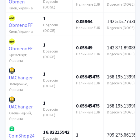
Obmen
Dogecoin
Наличные EUR
Dogecoin (DOGE)
(DOGE)
Киев, Украина
1
0.05964
142 515.773364
ObmenoFF
Dogecoin
Наличные EUR
Dogecoin (DOGE)
(DOGE)
Киев, Украина
1
0.05949
142 871.890886
ObmenoFF
Dogecoin
Наличные EUR
Dogecoin (DOGE)
Кременчуг,
(DOGE)
Украина
1
0.05945475
168 195.139964
UAChanger
Dogecoin
Наличные EUR
Dogecoin (DOGE)
Запорожье,
(DOGE)
Украина
1
0.05945475
168 195.139964
UAChanger
Dogecoin
Наличные EUR
Dogecoin (DOGE)
Хмельницкий,
(DOGE)
Украина
16.82215942
1
709 275.661355
CoinShop24
Dogecoin