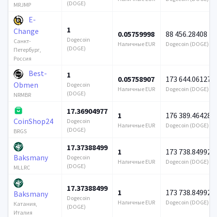
(DOGE)
MRJMP
E-
1
Change
0.05759998
88 456.28408
Dogecoin
Санкт-
Наличные EUR
Dogecoin (DOGE)
(DOGE)
Петербург,
Россия
Best-
1
0.05758907
173 644.061277
Obmen
Dogecoin
Наличные EUR
Dogecoin (DOGE)
(DOGE)
NRMBR
17.36904977
1
176 389.46428
CoinShop24
Dogecoin
Наличные EUR
Dogecoin (DOGE)
(DOGE)
BRGS
17.37388499
1
173 738.849928
Baksmany
Dogecoin
Наличные EUR
Dogecoin (DOGE)
(DOGE)
MLLRC
17.37388499
1
173 738.849928
Baksmany
Dogecoin
Наличные EUR
Dogecoin (DOGE)
Катания,
(DOGE)
Италия