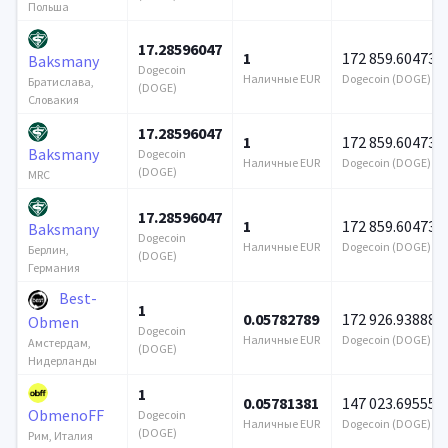
Польша
17.28596047
1
172 859.604736
Baksmany
Dogecoin
Наличные EUR
Dogecoin (DOGE)
Братислава,
(DOGE)
Словакия
17.28596047
1
172 859.604736
Baksmany
Dogecoin
Наличные EUR
Dogecoin (DOGE)
(DOGE)
MRC
17.28596047
1
172 859.604736
Baksmany
Dogecoin
Наличные EUR
Dogecoin (DOGE)
Берлин,
(DOGE)
Германия
Best-
1
0.05782789
172 926.938887
Obmen
Dogecoin
Наличные EUR
Dogecoin (DOGE)
Амстердам,
(DOGE)
Нидерланды
1
0.05781381
147 023.69555
ObmenoFF
Dogecoin
Наличные EUR
Dogecoin (DOGE)
(DOGE)
Рим, Италия