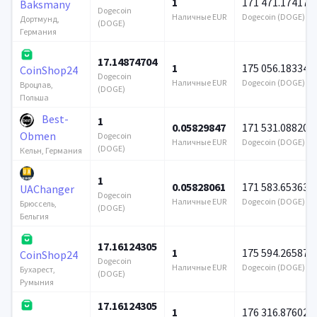
1
171 471.174176
Baksmany
Dogecoin
Наличные EUR
Dogecoin (DOGE)
Дортмунд,
(DOGE)
Германия
17.14874704
1
175 056.183344
CoinShop24
Dogecoin
Наличные EUR
Dogecoin (DOGE)
Вроцлав,
(DOGE)
Польша
Best-
1
0.05829847
171 531.088208
Obmen
Dogecoin
Наличные EUR
Dogecoin (DOGE)
(DOGE)
Кельн, Германия
1
0.05828061
171 583.653637
UAChanger
Dogecoin
Наличные EUR
Dogecoin (DOGE)
Брюссель,
(DOGE)
Бельгия
17.16124305
1
175 594.265875
CoinShop24
Dogecoin
Наличные EUR
Dogecoin (DOGE)
Бухарест,
(DOGE)
Румыния
17.16124305
1
176 316.876023