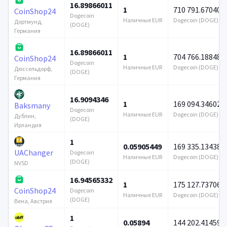
16.89866011
1
710 791.670403
CoinShop24
Dogecoin
Наличные EUR
Dogecoin (DOGE)
Дортмунд,
(DOGE)
Германия
16.89866011
1
704 766.188486
CoinShop24
Dogecoin
Наличные EUR
Dogecoin (DOGE)
Дюссельдорф,
(DOGE)
Германия
16.9094346
1
169 094.34602
Baksmany
Dogecoin
Наличные EUR
Dogecoin (DOGE)
Дублин,
(DOGE)
Ирландия
1
0.05905449
169 335.134382
UAChanger
Dogecoin
Наличные EUR
Dogecoin (DOGE)
(DOGE)
NVSD
16.94565332
1
175 127.737067
CoinShop24
Dogecoin
Наличные EUR
Dogecoin (DOGE)
(DOGE)
Вена, Австрия
1
0.05894
144 202.414599