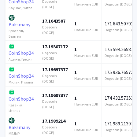
CoinShop24
Dogecoin
Наличные EUR
Dogecoin (DOGE)
(DOGE)
Каунас, Литва
17.1643507
1
171 643.507013
Baksmany
Dogecoin
Наличные EUR
Dogecoin (DOGE)
Брюссель,
(DOGE)
Бельгия
17.19307172
1
175 594.265875
CoinShop24
Dogecoin
Наличные EUR
Dogecoin (DOGE)
(DOGE)
Афины, Греция
17.19697377
1
175 936.765726
CoinShop24
Dogecoin
Наличные EUR
Dogecoin (DOGE)
(DOGE)
Милан, Италия
17.19697377
1
174 432.573531
CoinShop24
Dogecoin
Наличные EUR
Dogecoin (DOGE)
Катания,
(DOGE)
Италия
17.1989214
1
171 989.213976
Baksmany
Dogecoin
Наличные EUR
Dogecoin (DOGE)
(DOGE)
MRJMP