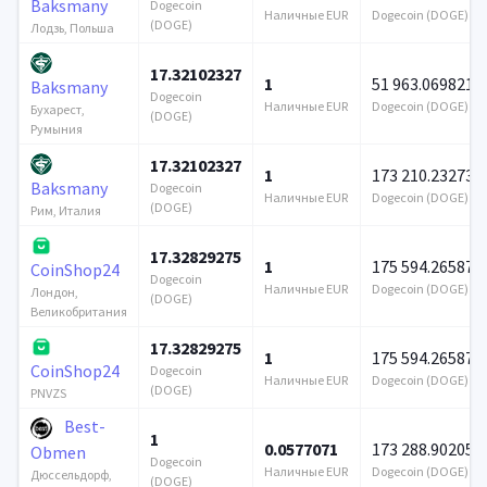
Baksmany
Dogecoin
Наличные EUR
Dogecoin (DOGE)
(DOGE)
Лодзь, Польша
17.32102327
1
51 963.069821
Baksmany
Dogecoin
Наличные EUR
Dogecoin (DOGE)
Бухарест,
(DOGE)
Румыния
17.32102327
1
173 210.232738
Baksmany
Dogecoin
Наличные EUR
Dogecoin (DOGE)
(DOGE)
Рим, Италия
17.32829275
1
175 594.265875
CoinShop24
Dogecoin
Наличные EUR
Dogecoin (DOGE)
Лондон,
(DOGE)
Великобритания
17.32829275
1
175 594.265875
CoinShop24
Dogecoin
Наличные EUR
Dogecoin (DOGE)
(DOGE)
PNVZS
Best-
1
0.0577071
173 288.902058
Obmen
Dogecoin
Наличные EUR
Dogecoin (DOGE)
Дюссельдорф,
(DOGE)