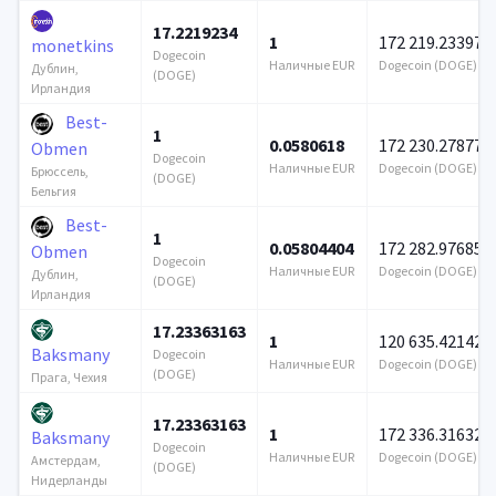
17.2219234
1
172 219.233971
monetkins
Dogecoin
Наличные EUR
Dogecoin (DOGE)
Дублин,
(DOGE)
Ирландия
Best-
1
0.0580618
172 230.278771
Obmen
Dogecoin
Наличные EUR
Dogecoin (DOGE)
Брюссель,
(DOGE)
Бельгия
Best-
1
0.05804404
172 282.976856
Obmen
Dogecoin
Наличные EUR
Dogecoin (DOGE)
Дублин,
(DOGE)
Ирландия
17.23363163
1
120 635.421428
Baksmany
Dogecoin
Наличные EUR
Dogecoin (DOGE)
(DOGE)
Прага, Чехия
17.23363163
1
172 336.316326
Baksmany
Dogecoin
Наличные EUR
Dogecoin (DOGE)
Амстердам,
(DOGE)
Нидерланды