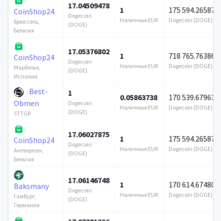
17.04509478
1
175 594.265875
CoinShop24
Dogecoin
Наличные EUR
Dogecoin (DOGE)
Брюссель,
(DOGE)
Бельгия
17.05376802
1
718 765.763864
CoinShop24
Dogecoin
Наличные EUR
Dogecoin (DOGE)
Марбелья,
(DOGE)
Испания
Best-
1
0.05863738
170 539.679637
Obmen
Dogecoin
Наличные EUR
Dogecoin (DOGE)
(DOGE)
STTGR
17.06027875
1
175 594.265875
CoinShop24
Dogecoin
Наличные EUR
Dogecoin (DOGE)
Антверпен,
(DOGE)
Бельгия
17.06146748
1
170 614.674804
Baksmany
Dogecoin
Наличные EUR
Dogecoin (DOGE)
Гамбург,
(DOGE)
Германия