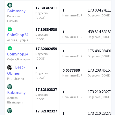
17.30347411
1
173 034.741112
Baksmany
Dogecoin
Наличные EUR
Dogecoin (DOGE)
Варшава,
(DOGE)
Польша
17.30884539
1
439 514.531535
CoinShop24
Dogecoin
Наличные EUR
Dogecoin (DOGE)
(DOGE)
Аланья, Турция
17.32002659
1
175 486.384901
CoinShop24
Dogecoin
Наличные EUR
Dogecoin (DOGE)
(DOGE)
София, Болгария
Best-
1
0.0577339
173 208.461579
Obmen
Dogecoin
Наличные EUR
Dogecoin (DOGE)
(DOGE)
Рим, Италия
17.32102327
1
173 210.232738
Baksmany
Dogecoin
Наличные EUR
Dogecoin (DOGE)
Женева,
(DOGE)
Швейцария
17.32102327
1
173 210.232738