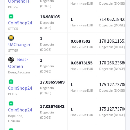
ObmenoFF
Dogecoin
Наличные EUR
Dogecoin (DOGE)
(DOGE)
BDGSZ
16.988105
1
714 062.184224
CoinShop24
Dogecoin
Наличные EUR
Dogecoin (DOGE)
(DOGE)
STTGR
1
0.0587592
170 186.115536
UAChanger
Dogecoin
Наличные EUR
Dogecoin (DOGE)
(DOGE)
STTGR
Best-
1
0.05873155
170 266.236801
Obmen
Dogecoin
Наличные EUR
Dogecoin (DOGE)
(DOGE)
Вена, Австрия
17.03659689
1
175 127.737067
CoinShop24
Dogecoin
Наличные EUR
Dogecoin (DOGE)
(DOGE)
BEOG
17.03676343
1
175 127.737067
CoinShop24
Dogecoin
Наличные EUR
Dogecoin (DOGE)
Варшава,
(DOGE)
Польша