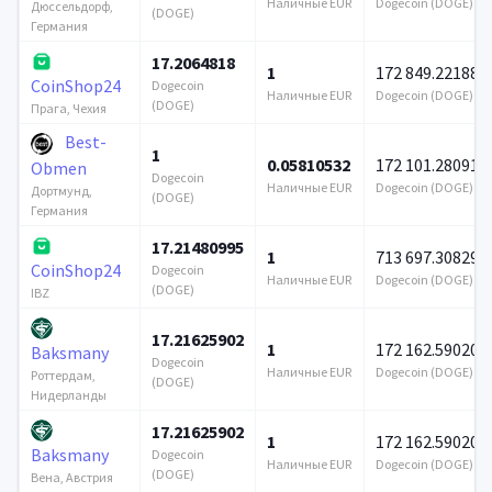
Наличные EUR
Dogecoin (DOGE)
Дюссельдорф,
(DOGE)
Германия
17.2064818
1
172 849.22188
CoinShop24
Dogecoin
Наличные EUR
Dogecoin (DOGE)
(DOGE)
Прага, Чехия
Best-
1
0.05810532
172 101.280915
Obmen
Dogecoin
Наличные EUR
Dogecoin (DOGE)
Дортмунд,
(DOGE)
Германия
17.21480995
1
713 697.308299
CoinShop24
Dogecoin
Наличные EUR
Dogecoin (DOGE)
(DOGE)
IBZ
17.21625902
1
172 162.590202
Baksmany
Dogecoin
Наличные EUR
Dogecoin (DOGE)
Роттердам,
(DOGE)
Нидерланды
17.21625902
1
172 162.590202
Baksmany
Dogecoin
Наличные EUR
Dogecoin (DOGE)
(DOGE)
Вена, Австрия