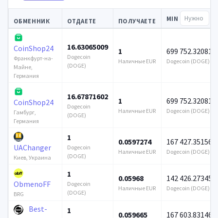
MIN
ОБМЕННИК
ОТДАЕТЕ
ПОЛУЧАЕТЕ
16.63065009
CoinShop24
1
699 752.320812
Dogecoin
Франкфурт-на-
Наличные EUR
Dogecoin (DOGE)
(DOGE)
Майне,
Германия
16.67871602
1
699 752.320812
CoinShop24
Dogecoin
Наличные EUR
Dogecoin (DOGE)
Гамбург,
(DOGE)
Германия
1
0.0597274
167 427.351564
UAChanger
Dogecoin
Наличные EUR
Dogecoin (DOGE)
(DOGE)
Киев, Украина
1
0.05968
142 426.273458
ObmenoFF
Dogecoin
Наличные EUR
Dogecoin (DOGE)
(DOGE)
BRG
Best-
1
0.059665
167 603.831468