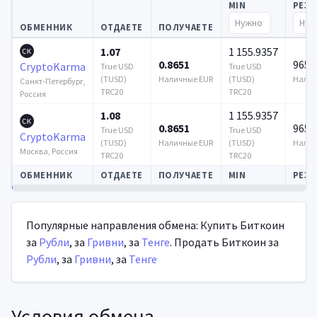
MIN
РЕЗ
ОБМЕННИК
ОТДАЕТЕ
ПОЛУЧАЕТЕ
1.07
1 155.9357
0.8651
965 
CryptoKarma
True USD
True USD
(TUSD)
Наличные EUR
(TUSD)
Налич
Санкт-Петербург,
TRC20
TRC20
Россия
1.08
1 155.9357
0.8651
965 
True USD
True USD
CryptoKarma
(TUSD)
Наличные EUR
(TUSD)
Налич
Москва, Россия
TRC20
TRC20
ОБМЕННИК
ОТДАЕТЕ
ПОЛУЧАЕТЕ
MIN
РЕЗЕ
Автообновление
Популярные направления обмена: Купить Биткоин
за
Рубли
, за
Гривни
, за
Тенге
. Продать Биткоин за
Рубли
, за
Гривни
, за
Тенге
Условия обмена