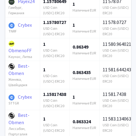
Payex24
1.15780649
11 578.07
1
USD Coin
USD Coin (USDC)
Гамбург,
Наличные EUR
(USDC) ERC20
ERC20
Германия
1.15780727
11 578.0727
Crybex
1
USD Coin
USD Coin (USDC)
Наличные EUR
TNRF
(USDC) ERC20
ERC20
1
11 580.964021
0.86349
ObmenoFF
USD Coin
USD Coin (USDC)
Наличные EUR
(USDC) ERC20
ERC20
Каунас, Литва
Best-
1
11 581.644243
0.863435
Obmen
USD Coin
USD Coin (USDC)
Наличные EUR
Женева,
(USDC) ERC20
ERC20
Швейцария
1.15817438
11 581.7438
Crybex
1
USD Coin
USD Coin (USDC)
Наличные EUR
STTGR
(USDC) ERC20
ERC20
Best-
1
11 583.134063
0.863324
Obmen
USD Coin
USD Coin (USDC)
Наличные EUR
Лиссабон,
(USDC) ERC20
ERC20
Португалия