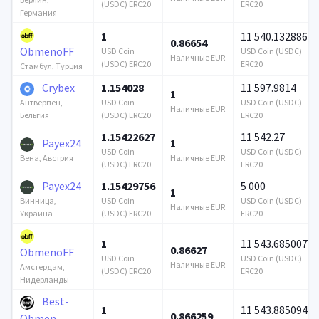
(USDC) ERC20
ERC20
Германия
1
11 540.132886
0.86654
ObmenoFF
USD Coin
USD Coin (USDC)
Наличные EUR
(USDC) ERC20
ERC20
Стамбул, Турция
Crybex
1.154028
11 597.9814
1
USD Coin
USD Coin (USDC)
Антверпен,
Наличные EUR
(USDC) ERC20
ERC20
Бельгия
1.15422627
11 542.27
Payex24
1
USD Coin
USD Coin (USDC)
Наличные EUR
Вена, Австрия
(USDC) ERC20
ERC20
Payex24
1.15429756
5 000
1
USD Coin
USD Coin (USDC)
Винница,
Наличные EUR
(USDC) ERC20
ERC20
Украина
1
11 543.685007
0.86627
ObmenoFF
USD Coin
USD Coin (USDC)
Наличные EUR
Амстердам,
(USDC) ERC20
ERC20
Нидерланды
Best-
1
11 543.885094
0.866259
Obmen