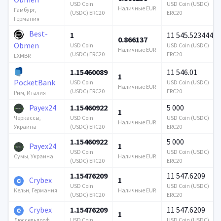
USD Coin
USD Coin (USDC)
Наличные EUR
Гамбург,
(USDC) ERC20
ERC20
Германия
Best-
1
11 545.523444
0.866137
Obmen
USD Coin
USD Coin (USDC)
Наличные EUR
(USDC) ERC20
ERC20
LXMBR
1.15460089
11 546.01
1
PocketBank
USD Coin
USD Coin (USDC)
Наличные EUR
(USDC) ERC20
ERC20
Рим, Италия
Payex24
1.15460922
5 000
1
USD Coin
USD Coin (USDC)
Черкассы,
Наличные EUR
(USDC) ERC20
ERC20
Украина
1.15460922
5 000
Payex24
1
USD Coin
USD Coin (USDC)
Наличные EUR
Сумы, Украина
(USDC) ERC20
ERC20
1.15476209
11 547.6209
Crybex
1
USD Coin
USD Coin (USDC)
Наличные EUR
Кельн, Германия
(USDC) ERC20
ERC20
Crybex
1.15476209
11 547.6209
1
USD Coin
USD Coin (USDC)
Дюссельдорф,