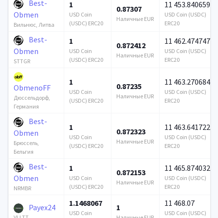
Best-
1
11 453.840659
0.87307
Obmen
USD Coin
USD Coin (USDC)
Наличные EUR
(USDC) ERC20
ERC20
Вильнюс, Литва
Best-
1
11 462.474747
0.872412
Obmen
USD Coin
USD Coin (USDC)
Наличные EUR
(USDC) ERC20
ERC20
STTGR
1
11 463.270684
0.87235
ObmenoFF
USD Coin
USD Coin (USDC)
Наличные EUR
Дюссельдорф,
(USDC) ERC20
ERC20
Германия
Best-
1
11 463.641722
0.872323
Obmen
USD Coin
USD Coin (USDC)
Наличные EUR
Брюссель,
(USDC) ERC20
ERC20
Бельгия
Best-
1
11 465.874032
0.872153
Obmen
USD Coin
USD Coin (USDC)
Наличные EUR
(USDC) ERC20
ERC20
NRMBR
1.1468067
11 468.07
Payex24
1
USD Coin
USD Coin (USDC)
Наличные EUR
VLLTT