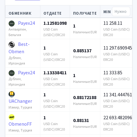
MIN
ОБМЕННИК
ОТДАЕТЕ
ПОЛУЧАЕТЕ
Payex24
1.12581098
11 258.11
1
USD Coin
USD Coin (USDC)
Антверпен,
Наличные EUR
(USDC) ERC20
ERC20
Бельгия
Best-
1
11 297.690945
0.885137
Obmen
USD Coin
USD Coin (USDC)
Наличные EUR
Дублин,
(USDC) ERC20
ERC20
Ирландия
Payex24
1.13338411
11 333.85
1
USD Coin
USD Coin (USDC)
Дублин,
Наличные EUR
(USDC) ERC20
ERC20
Ирландия
1
11 341.444761
0.88172188
UAChanger
USD Coin
USD Coin (USDC)
Наличные EUR
(USDC) ERC20
ERC20
Измир, Турция
1
22 693.482096
0.88131
ObmenoFF
USD Coin
USD Coin (USDC)
Наличные EUR
(USDC) ERC20
ERC20
Измир, Турция