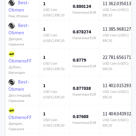
Best-
1
11 362.035013
0.880124
Obmen
USD Coin
USD Coin (USDC)
Наличные EUR
(USDC) ERC20
ERC20
Рим, Италия
Best-
1
11 385.968127
0.878274
Obmen
USD Coin
USD Coin (USDC)
Наличные EUR
Дрезден,
(USDC) ERC20
ERC20
Германия
1
22 781.656171
0.8779
ObmenoFF
USD Coin
USD Coin (USDC)
Наличные EUR
Дублин,
(USDC) ERC20
ERC20
Ирландия
Best-
1
11 402.015293
0.877038
Obmen
USD Coin
USD Coin (USDC)
Наличные EUR
Дюссельдорф,
(USDC) ERC20
ERC20
Германия
1
11 404.043932
0.87688
ObmenoFF
USD Coin
USD Coin (USDC)
Наличные EUR
Дрезден,
(USDC) ERC20
ERC20
Германия