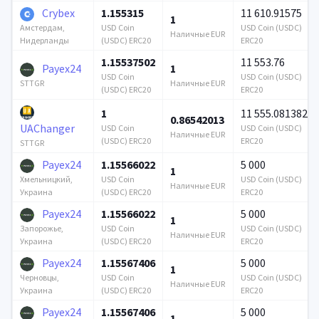
Crybex
1.155315
11 610.91575
1
USD Coin
USD Coin (USDC)
Амстердам,
Наличные EUR
(USDC) ERC20
ERC20
Нидерланды
1.15537502
11 553.76
Payex24
1
USD Coin
USD Coin (USDC)
Наличные EUR
STTGR
(USDC) ERC20
ERC20
1
11 555.081382
0.86542013
UAChanger
USD Coin
USD Coin (USDC)
Наличные EUR
(USDC) ERC20
ERC20
STTGR
Payex24
1.15566022
5 000
1
USD Coin
USD Coin (USDC)
Хмельницкий,
Наличные EUR
(USDC) ERC20
ERC20
Украина
Payex24
1.15566022
5 000
1
USD Coin
USD Coin (USDC)
Запорожье,
Наличные EUR
(USDC) ERC20
ERC20
Украина
Payex24
1.15567406
5 000
1
USD Coin
USD Coin (USDC)
Черновцы,
Наличные EUR
(USDC) ERC20
ERC20
Украина
Payex24
1.15567406
5 000
1