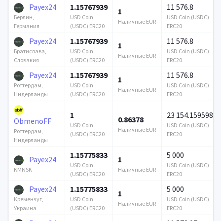
Payex24
1.15767939
11 576.8
1
USD Coin
USD Coin (USDC)
Берлин,
Наличные EUR
(USDC) ERC20
ERC20
Германия
Payex24
1.15767939
11 576.8
1
USD Coin
USD Coin (USDC)
Братислава,
Наличные EUR
(USDC) ERC20
ERC20
Словакия
Payex24
1.15767939
11 576.8
1
USD Coin
USD Coin (USDC)
Роттердам,
Наличные EUR
(USDC) ERC20
ERC20
Нидерланды
1
23 154.159598
0.86378
ObmenoFF
USD Coin
USD Coin (USDC)
Наличные EUR
Роттердам,
(USDC) ERC20
ERC20
Нидерланды
1.15775833
5 000
Payex24
1
USD Coin
USD Coin (USDC)
Наличные EUR
KMNSK
(USDC) ERC20
ERC20
Payex24
1.15775833
5 000
1
USD Coin
USD Coin (USDC)
Кременчуг,
Наличные EUR
(USDC) ERC20
ERC20
Украина