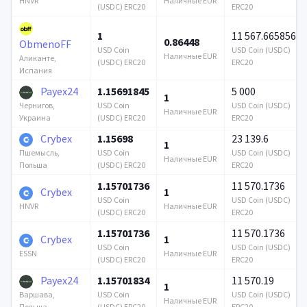
Наличные EUR
HNVR
(USDC) ERC20
ERC20
1
11 567.665856
0.86448
ObmenoFF
USD Coin
USD Coin (USDC)
Наличные EUR
Аликанте,
(USDC) ERC20
ERC20
Испания
Payex24
1.15691845
5 000
1
USD Coin
USD Coin (USDC)
Чернигов,
Наличные EUR
(USDC) ERC20
ERC20
Украина
Crybex
1.15698
23 139.6
1
USD Coin
USD Coin (USDC)
Пшемысль,
Наличные EUR
(USDC) ERC20
ERC20
Польша
1.15701736
11 570.1736
Crybex
1
USD Coin
USD Coin (USDC)
Наличные EUR
HNVR
(USDC) ERC20
ERC20
1.15701736
11 570.1736
Crybex
1
USD Coin
USD Coin (USDC)
Наличные EUR
ESSN
(USDC) ERC20
ERC20
Payex24
1.15701834
11 570.19
1
USD Coin
USD Coin (USDC)
Варшава,
Наличные EUR
(USDC) ERC20
ERC20
Польша