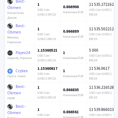
Best-
1
11 535.272162
0.866906
Obmen
USD Coin
USD Coin (USDC)
Наличные EUR
Копенгаген,
(USDC) ERC20
ERC20
Дания
Best-
1
11 535.502212
0.866889
Obmen
USD Coin
USD Coin (USDC)
Наличные EUR
Мюнхен,
(USDC) ERC20
ERC20
Германия
1.15360521
5 000
Payex24
1
USD Coin
USD Coin (USDC)
Наличные EUR
Харьков, Украина
(USDC) ERC20
ERC20
1.15360617
11 536.0617
Crybex
1
USD Coin
USD Coin (USDC)
Наличные EUR
Прага, Чехия
(USDC) ERC20
ERC20
Best-
1
11 536.216528
0.866835
Obmen
USD Coin
USD Coin (USDC)
Наличные EUR
(USDC) ERC20
ERC20
HNVR
Best-
1
11 539.866023
0.866561
Obmen
USD Coin
USD Coin (USDC)
Наличные EUR
Берлин,