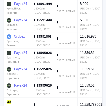
Payex24
1.15591444
5 000
1
USD Coin
USD Coin (USDC)
Кривой Рог,
Наличные EUR
(USDC) ERC20
ERC20
Украина
Payex24
1.15591444
5 000
1
USD Coin
USD Coin (USDC)
Ужгород,
Наличные EUR
(USDC) ERC20
ERC20
Украина
Crybex
1.15591801
11 616.976
1
USD Coin
USD Coin (USDC)
Брюссель,
Наличные EUR
(USDC) ERC20
ERC20
Бельгия
Payex24
1.15595026
11 559.51
1
USD Coin
USD Coin (USDC)
Дортмунд,
Наличные EUR
(USDC) ERC20
ERC20
Германия
Payex24
1.15595026
11 559.51
1
USD Coin
USD Coin (USDC)
Дрезден,
Наличные EUR
(USDC) ERC20
ERC20
Германия
Payex24
1.15595026
11 559.51
1
USD Coin
USD Coin (USDC)
Лейпциг,
Наличные EUR
(USDC) ERC20
ERC20
Германия
1
11 559.788001