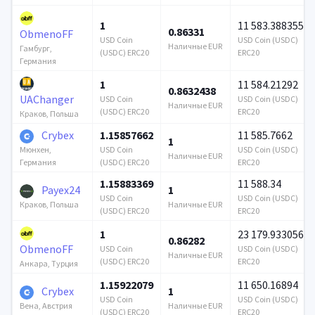
1
11 583.388355
0.86331
ObmenoFF
USD Coin
USD Coin (USDC)
Наличные EUR
Гамбург,
(USDC) ERC20
ERC20
Германия
1
11 584.21292
0.8632438
UAChanger
USD Coin
USD Coin (USDC)
Наличные EUR
(USDC) ERC20
ERC20
Краков, Польша
Crybex
1.15857662
11 585.7662
1
USD Coin
USD Coin (USDC)
Мюнхен,
Наличные EUR
(USDC) ERC20
ERC20
Германия
1.15883369
11 588.34
Payex24
1
USD Coin
USD Coin (USDC)
Наличные EUR
Краков, Польша
(USDC) ERC20
ERC20
1
23 179.933056
0.86282
ObmenoFF
USD Coin
USD Coin (USDC)
Наличные EUR
(USDC) ERC20
ERC20
Анкара, Турция
1.15922079
11 650.16894
Crybex
1
USD Coin
USD Coin (USDC)
Наличные EUR
Вена, Австрия
(USDC) ERC20
ERC20