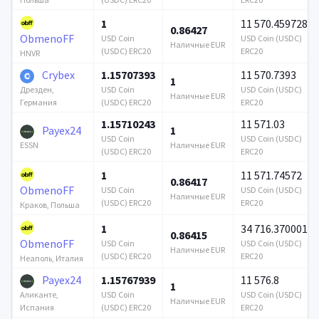
1
11 570.459728
0.86427
ObmenoFF
USD Coin
USD Coin (USDC)
Наличные EUR
(USDC) ERC20
ERC20
HNVR
Crybex
1.15707393
11 570.7393
1
USD Coin
USD Coin (USDC)
Дрезден,
Наличные EUR
(USDC) ERC20
ERC20
Германия
1.15710243
11 571.03
Payex24
1
USD Coin
USD Coin (USDC)
Наличные EUR
ESSN
(USDC) ERC20
ERC20
1
11 571.74572
0.86417
ObmenoFF
USD Coin
USD Coin (USDC)
Наличные EUR
(USDC) ERC20
ERC20
Краков, Польша
1
34 716.370001
0.86415
ObmenoFF
USD Coin
USD Coin (USDC)
Наличные EUR
(USDC) ERC20
ERC20
Неаполь, Италия
Payex24
1.15767939
11 576.8
1
USD Coin
USD Coin (USDC)
Аликанте,
Наличные EUR
(USDC) ERC20
ERC20
Испания