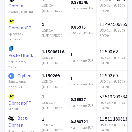
0.870146
Obmen
USD Coin
USD Coin (USDC)
Наличные EUR
(USDC) ERC20
ERC20
Краков, Польша
1
11 497.506855
0.86975
ObmenoFF
USD Coin
USD Coin (USDC)
Наличные EUR
Брюссель,
(USDC) ERC20
ERC20
Бельгия
1.15006116
11 500.62
1
PocketBank
USD Coin
USD Coin (USDC)
Наличные EUR
Барселона,
(USDC) ERC20
ERC20
Испания
Crybex
1.150269
11 502.69
1
USD Coin
USD Coin (USDC)
Барселона,
Наличные EUR
(USDC) ERC20
ERC20
Испания
1
57 519.299584
0.86927
ObmenoFF
USD Coin
USD Coin (USDC)
Наличные EUR
(USDC) ERC20
ERC20
MRJMP
Best-
1
11 511.180813
0.868721
Obmen
USD Coin
USD Coin (USDC)
Наличные EUR
(USDC) ERC20
ERC20
Кельн, Германия