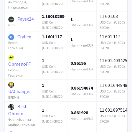
Наличные EUR
Амстердам,
(USDC) ERC20
ERC20
Нидерланды
1.16010299
11 601.03
Payex24
1
USD Coin
USD Coin (USDC)
Наличные EUR
NCS
(USDC) ERC20
ERC20
Crybex
1.1601117
11 601.117
1
USD Coin
USD Coin (USDC)
Берлин,
Наличные EUR
(USDC) ERC20
ERC20
Германия
1
11 601.403425
0.86196
ObmenoFF
USD Coin
USD Coin (USDC)
Наличные EUR
Берлин,
(USDC) ERC20
ERC20
Германия
1
11 601.644948
0.86194674
UAChanger
USD Coin
USD Coin (USDC)
Наличные EUR
(USDC) ERC20
ERC20
BREMN
Best-
1
11 601.897514
0.861928
Obmen
USD Coin
USD Coin (USDC)
Наличные EUR
Франкфурт-на-
(USDC) ERC20
ERC20
Майне, Германия