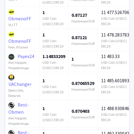
(USDC) ERC20
ERC20
1
11 477.526706
0.87127
ObmenoFF
USD Coin
USD Coin (USDC)
Наличные EUR
(USDC) ERC20
ERC20
VLLTT
1
11 478.283783
0.87121
ObmenoFF
USD Coin
USD Coin (USDC)
Наличные EUR
(USDC) ERC20
ERC20
Рим, Италия
Payex24
1.14833209
11 483.33
1
USD Coin
USD Coin (USDC)
Амстердам,
Наличные EUR
(USDC) ERC20
ERC20
Нидерланды
1
11 485.601893
0.87065529
UAChanger
USD Coin
USD Coin (USDC)
Наличные EUR
Брюссель,
(USDC) ERC20
ERC20
Бельгия
Best-
1
11 488.930846
0.870403
Obmen
USD Coin
USD Coin (USDC)
Наличные EUR
Амстердам,
(USDC) ERC20
ERC20
Нидерланды
Best-
1
11 492.330042