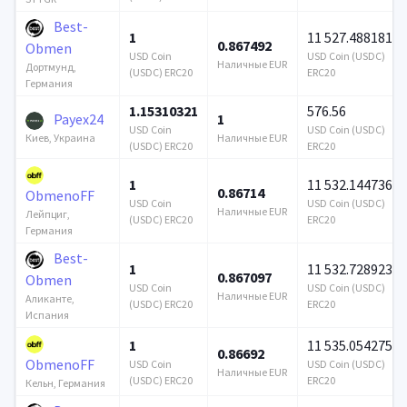
Best-
1
11 527.488181
0.867492
Obmen
USD Coin
USD Coin (USDC)
Наличные EUR
Дортмунд,
(USDC) ERC20
ERC20
Германия
1.15310321
576.56
Payex24
1
USD Coin
USD Coin (USDC)
Наличные EUR
Киев, Украина
(USDC) ERC20
ERC20
1
11 532.144736
0.86714
ObmenoFF
USD Coin
USD Coin (USDC)
Наличные EUR
Лейпциг,
(USDC) ERC20
ERC20
Германия
Best-
1
11 532.728923
0.867097
Obmen
USD Coin
USD Coin (USDC)
Наличные EUR
Аликанте,
(USDC) ERC20
ERC20
Испания
1
11 535.054275
0.86692
ObmenoFF
USD Coin
USD Coin (USDC)
Наличные EUR
(USDC) ERC20
ERC20
Кельн, Германия