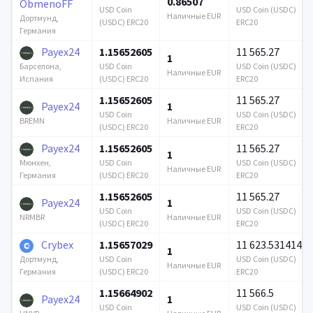
0.86507
ObmenoFF
USD Coin
USD Coin (USDC)
Наличные EUR
Дортмунд,
(USDC) ERC20
ERC20
Германия
Payex24
1.15652605
11 565.27
1
USD Coin
USD Coin (USDC)
Барселона,
Наличные EUR
(USDC) ERC20
ERC20
Испания
1.15652605
11 565.27
Payex24
1
USD Coin
USD Coin (USDC)
Наличные EUR
BREMN
(USDC) ERC20
ERC20
Payex24
1.15652605
11 565.27
1
USD Coin
USD Coin (USDC)
Мюнхен,
Наличные EUR
(USDC) ERC20
ERC20
Германия
1.15652605
11 565.27
Payex24
1
USD Coin
USD Coin (USDC)
Наличные EUR
NRMBR
(USDC) ERC20
ERC20
Crybex
1.15657029
11 623.531414
1
USD Coin
USD Coin (USDC)
Дортмунд,
Наличные EUR
(USDC) ERC20
ERC20
Германия
1.15664902
11 566.5
Payex24
1
USD Coin
USD Coin (USDC)