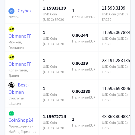
1.15933139
11 593.3139
Crybex
1
USD Coin
USD Coin (USDC)
Наличные EUR
NRMBR
(USDC) ERC20
ERC20
1
11 595.067884
0.86244
ObmenoFF
USD Coin
USD Coin (USDC)
Наличные EUR
Мюнхен,
(USDC) ERC20
ERC20
Германия
1
23 191.288135
0.86239
ObmenoFF
USD Coin
USD Coin (USDC)
Наличные EUR
Копенгаген,
(USDC) ERC20
ERC20
Дания
Best-
1
11 595.693006
0.862389
Obmen
USD Coin
USD Coin (USDC)
Наличные EUR
Стокгольм,
(USDC) ERC20
ERC20
Швеция
1.15972714
48 868.804887
1
CoinShop24
USD Coin
USD Coin (USDC)
Наличные EUR
Франкфурт-на-
(USDC) ERC20
ERC20
Майне, Германия