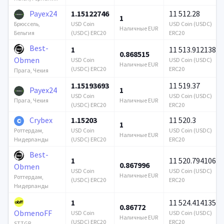
Payex24
1.15122746
11 512.28
1
USD Coin
USD Coin (USDC)
Брюссель,
Наличные EUR
(USDC) ERC20
ERC20
Бельгия
Best-
1
11 513.912138
0.868515
Obmen
USD Coin
USD Coin (USDC)
Наличные EUR
(USDC) ERC20
ERC20
Прага, Чехия
1.15193693
11 519.37
Payex24
1
USD Coin
USD Coin (USDC)
Наличные EUR
Прага, Чехия
(USDC) ERC20
ERC20
Crybex
1.15203
11 520.3
1
USD Coin
USD Coin (USDC)
Роттердам,
Наличные EUR
(USDC) ERC20
ERC20
Нидерланды
Best-
1
11 520.794106
0.867996
Obmen
USD Coin
USD Coin (USDC)
Наличные EUR
Роттердам,
(USDC) ERC20
ERC20
Нидерланды
1
11 524.414135
0.86772
ObmenoFF
USD Coin
USD Coin (USDC)
Наличные EUR
(USDC) ERC20
ERC20
STTGR