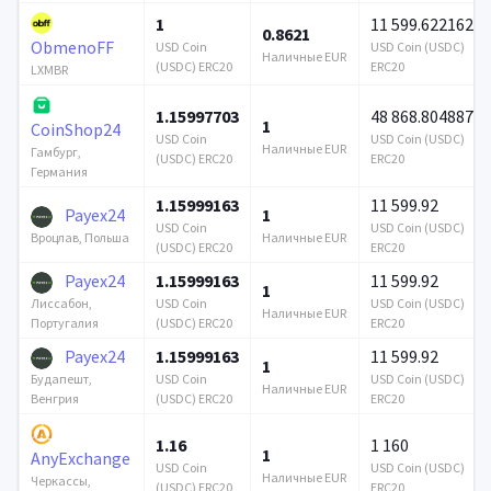
1
11 599.622162
0.8621
ObmenoFF
USD Coin
USD Coin (USDC)
Наличные EUR
(USDC) ERC20
ERC20
LXMBR
1.15997703
48 868.804887
1
CoinShop24
USD Coin
USD Coin (USDC)
Наличные EUR
Гамбург,
(USDC) ERC20
ERC20
Германия
1.15999163
11 599.92
Payex24
1
USD Coin
USD Coin (USDC)
Наличные EUR
Вроцлав, Польша
(USDC) ERC20
ERC20
Payex24
1.15999163
11 599.92
1
USD Coin
USD Coin (USDC)
Лиссабон,
Наличные EUR
(USDC) ERC20
ERC20
Португалия
Payex24
1.15999163
11 599.92
1
USD Coin
USD Coin (USDC)
Будапешт,
Наличные EUR
(USDC) ERC20
ERC20
Венгрия
1.16
1 160
1
AnyExchange
USD Coin
USD Coin (USDC)
Наличные EUR
Черкассы,
(USDC) ERC20
ERC20