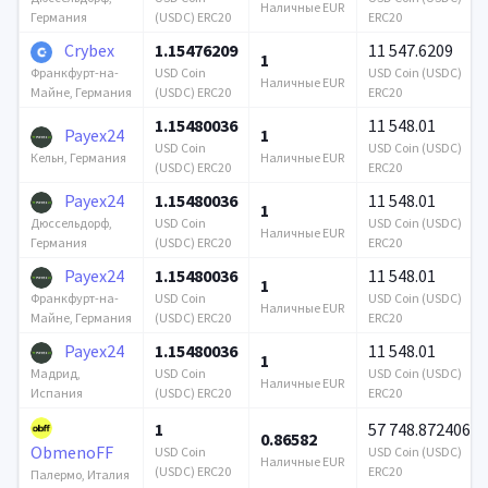
Наличные EUR
(USDC) ERC20
ERC20
Германия
Crybex
1.15476209
11 547.6209
1
USD Coin
USD Coin (USDC)
Франкфурт-на-
Наличные EUR
(USDC) ERC20
ERC20
Майне, Германия
1.15480036
11 548.01
Payex24
1
USD Coin
USD Coin (USDC)
Наличные EUR
Кельн, Германия
(USDC) ERC20
ERC20
Payex24
1.15480036
11 548.01
1
USD Coin
USD Coin (USDC)
Дюссельдорф,
Наличные EUR
(USDC) ERC20
ERC20
Германия
Payex24
1.15480036
11 548.01
1
USD Coin
USD Coin (USDC)
Франкфурт-на-
Наличные EUR
(USDC) ERC20
ERC20
Майне, Германия
Payex24
1.15480036
11 548.01
1
USD Coin
USD Coin (USDC)
Мадрид,
Наличные EUR
(USDC) ERC20
ERC20
Испания
1
57 748.872406
0.86582
ObmenoFF
USD Coin
USD Coin (USDC)
Наличные EUR
(USDC) ERC20
ERC20
Палермо, Италия