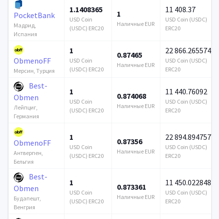
1.1408365
11 408.37
1
PocketBank
USD Coin
USD Coin (USDC)
Наличные EUR
Мадрид,
(USDC) ERC20
ERC20
Испания
1
22 866.265574
0.87465
ObmenoFF
USD Coin
USD Coin (USDC)
Наличные EUR
(USDC) ERC20
ERC20
Мерсин, Турция
Best-
1
11 440.76092
0.874068
Obmen
USD Coin
USD Coin (USDC)
Наличные EUR
Лейпциг,
(USDC) ERC20
ERC20
Германия
1
22 894.894757
0.87356
ObmenoFF
USD Coin
USD Coin (USDC)
Наличные EUR
Антверпен,
(USDC) ERC20
ERC20
Бельгия
Best-
1
11 450.022848
0.873361
Obmen
USD Coin
USD Coin (USDC)
Наличные EUR
Будапешт,
(USDC) ERC20
ERC20
Венгрия