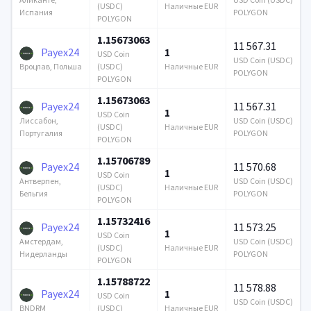
(USDC)
Наличные EUR
POLYGON
Испания
POLYGON
1.15673063
11 567.31
Payex24
1
USD Coin
USD Coin (USDC)
(USDC)
Наличные EUR
Вроцлав, Польша
POLYGON
POLYGON
1.15673063
Payex24
11 567.31
1
USD Coin
USD Coin (USDC)
Лиссабон,
(USDC)
Наличные EUR
POLYGON
Португалия
POLYGON
1.15706789
Payex24
11 570.68
1
USD Coin
USD Coin (USDC)
Антверпен,
(USDC)
Наличные EUR
POLYGON
Бельгия
POLYGON
1.15732416
Payex24
11 573.25
1
USD Coin
USD Coin (USDC)
Амстердам,
(USDC)
Наличные EUR
POLYGON
Нидерланды
POLYGON
1.15788722
11 578.88
Payex24
1
USD Coin
USD Coin (USDC)
(USDC)
Наличные EUR
BNDRM