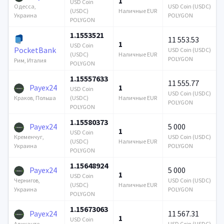
1
USD Coin
USD Coin (USDC)
Одесса,
(USDC)
Наличные EUR
POLYGON
Украина
POLYGON
1.1553521
11 553.53
1
USD Coin
PocketBank
USD Coin (USDC)
(USDC)
Наличные EUR
POLYGON
Рим, Италия
POLYGON
1.15557633
11 555.77
Payex24
1
USD Coin
USD Coin (USDC)
(USDC)
Наличные EUR
Краков, Польша
POLYGON
POLYGON
1.15580373
Payex24
5 000
1
USD Coin
USD Coin (USDC)
Кременчуг,
(USDC)
Наличные EUR
POLYGON
Украина
POLYGON
1.15648924
Payex24
5 000
1
USD Coin
USD Coin (USDC)
Чернигов,
(USDC)
Наличные EUR
POLYGON
Украина
POLYGON
1.15673063
Payex24
11 567.31
1
USD Coin
USD Coin (USDC)
Аликанте,