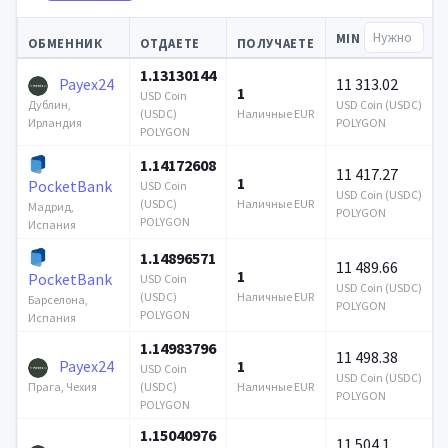
MIN
ОБМЕННИК
ОТДАЕТЕ
ПОЛУЧАЕТЕ
1.13130144
Payex24
11 313.02
1
USD Coin
USD Coin (USDC)
Дублин,
(USDC)
Наличные EUR
POLYGON
Ирландия
POLYGON
1.14172608
11 417.27
1
PocketBank
USD Coin
USD Coin (USDC)
(USDC)
Наличные EUR
Мадрид,
POLYGON
POLYGON
Испания
1.14896571
11 489.66
1
PocketBank
USD Coin
USD Coin (USDC)
(USDC)
Наличные EUR
Барселона,
POLYGON
POLYGON
Испания
1.14983796
11 498.38
Payex24
1
USD Coin
USD Coin (USDC)
(USDC)
Наличные EUR
Прага, Чехия
POLYGON
POLYGON
1.15040976
11 504.1