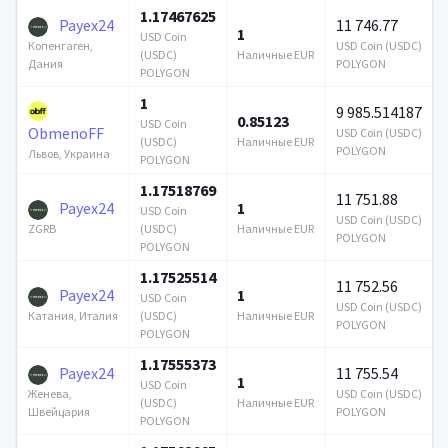
1.17467625
Payex24
11 746.77
1
USD Coin
USD Coin (USDC)
Копенгаген,
(USDC)
Наличные EUR
POLYGON
Дания
POLYGON
1
9 985.514187
0.85123
USD Coin
ObmenoFF
USD Coin (USDC)
(USDC)
Наличные EUR
POLYGON
Львов, Украина
POLYGON
1.17518769
11 751.88
Payex24
1
USD Coin
USD Coin (USDC)
(USDC)
Наличные EUR
ZGRB
POLYGON
POLYGON
1.17525514
11 752.56
Payex24
1
USD Coin
USD Coin (USDC)
(USDC)
Наличные EUR
Катания, Италия
POLYGON
POLYGON
1.17555373
Payex24
11 755.54
1
USD Coin
USD Coin (USDC)
Женева,
(USDC)
Наличные EUR
POLYGON
Швейцария
POLYGON