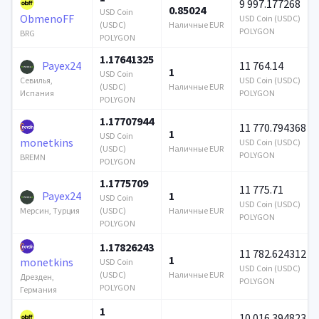
9 997.177268
0.85024
USD Coin
ObmenoFF
USD Coin (USDC)
(USDC)
Наличные EUR
POLYGON
BRG
POLYGON
1.17641325
Payex24
11 764.14
1
USD Coin
USD Coin (USDC)
Севилья,
(USDC)
Наличные EUR
POLYGON
Испания
POLYGON
1.17707944
11 770.794368
1
USD Coin
monetkins
USD Coin (USDC)
(USDC)
Наличные EUR
POLYGON
BREMN
POLYGON
1.1775709
11 775.71
Payex24
1
USD Coin
USD Coin (USDC)
(USDC)
Наличные EUR
Мерсин, Турция
POLYGON
POLYGON
1.17826243
11 782.624312
1
monetkins
USD Coin
USD Coin (USDC)
(USDC)
Наличные EUR
Дрезден,
POLYGON
POLYGON
Германия
1
10 016.394823