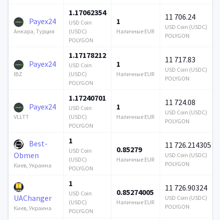
1.17062354
11 706.24
Payex24
1
USD Coin
USD Coin (USDC)
(USDC)
Наличные EUR
Анкара, Турция
POLYGON
POLYGON
1.17178212
11 717.83
Payex24
1
USD Coin
USD Coin (USDC)
(USDC)
Наличные EUR
IBZ
POLYGON
POLYGON
1.17240701
11 724.08
Payex24
1
USD Coin
USD Coin (USDC)
(USDC)
Наличные EUR
VLLTT
POLYGON
POLYGON
1
Best-
11 726.214305
0.85279
USD Coin
Obmen
USD Coin (USDC)
(USDC)
Наличные EUR
POLYGON
Киев, Украина
POLYGON
1
11 726.90324
0.85274005
USD Coin
UAChanger
USD Coin (USDC)
(USDC)
Наличные EUR
POLYGON
Киев, Украина
POLYGON