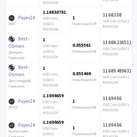
POLYGON
1.16830781
11 683.08
Payex24
1
USD Coin
USD Coin (USDC)
(USDC)
Наличные EUR
MRC
POLYGON
POLYGON
Best-
1
11 688.236511
0.855561
Obmen
USD Coin
USD Coin (USDC)
(USDC)
Наличные EUR
Дрезден,
POLYGON
POLYGON
Германия
Best-
1
11 689.489631
0.855469
Obmen
USD Coin
USD Coin (USDC)
(USDC)
Наличные EUR
Дюссельдорф,
POLYGON
POLYGON
Германия
1.1694659
11 694.66
Payex24
1
USD Coin
USD Coin (USDC)
(USDC)
Наличные EUR
BEOG
POLYGON
POLYGON
1.1694659
Payex24
11 694.66
1
USD Coin
USD Coin (USDC)
Братислава,
(USDC)
Наличные EUR
POLYGON
Словакия