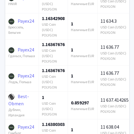
USD Coin (USDC)
(USDC)
Наличные EUR
HNVR
POLYGON
POLYGON
1.16342908
Payex24
11 634.3
1
USD Coin
USD Coin (USDC)
Брюссель,
(USDC)
Наличные EUR
POLYGON
Бельгия
POLYGON
1.16367676
11 636.77
Payex24
1
USD Coin
USD Coin (USDC)
(USDC)
Наличные EUR
Гданьск, Польша
POLYGON
POLYGON
1.16367676
11 636.77
Payex24
1
USD Coin
USD Coin (USDC)
(USDC)
Наличные EUR
Лодзь, Польша
POLYGON
POLYGON
Best-
1
11 637.414265
0.859297
Obmen
USD Coin
USD Coin (USDC)
(USDC)
Наличные EUR
Дублин,
POLYGON
POLYGON
Ирландия
1.16380303
Payex24
11 638.04
1
USD Coin
USD Coin (USDC)
Гамбург,