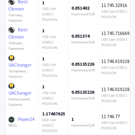
Best-
1
11 745.32916
0.851402
Obmen
USD Coin
USD Coin (USDC)
(USDC)
Наличные EUR
Полтава,
POLYGON
POLYGON
Украина
Best-
1
11 745.716669
0.851374
Obmen
USD Coin
USD Coin (USDC)
(USDC)
Наличные EUR
Лейпциг,
POLYGON
POLYGON
Германия
1
11 746.019218
0.85135226
UAChanger
USD Coin
USD Coin (USDC)
(USDC)
Наличные EUR
Запорожье,
POLYGON
POLYGON
Украина
1
11 746.019218
0.85135226
UAChanger
USD Coin
USD Coin (USDC)
(USDC)
Наличные EUR
Хмельницкий,
POLYGON
POLYGON
Украина
1.17467625
11 746.77
Payex24
1
USD Coin
USD Coin (USDC)
(USDC)
Наличные EUR
BRGS
POLYGON
POLYGON