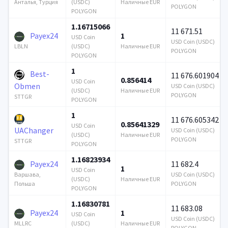
(USDC)
Наличные EUR
Анталья, Турция
POLYGON
POLYGON
1.16715066
11 671.51
Payex24
1
USD Coin
USD Coin (USDC)
(USDC)
Наличные EUR
LBLN
POLYGON
POLYGON
1
Best-
11 676.601904
0.856414
USD Coin
Obmen
USD Coin (USDC)
(USDC)
Наличные EUR
POLYGON
STTGR
POLYGON
1
11 676.605342
0.85641329
USD Coin
UAChanger
USD Coin (USDC)
(USDC)
Наличные EUR
POLYGON
STTGR
POLYGON
1.16823934
Payex24
11 682.4
1
USD Coin
USD Coin (USDC)
Варшава,
(USDC)
Наличные EUR
POLYGON
Польша
POLYGON
1.16830781
11 683.08
Payex24
1
USD Coin
USD Coin (USDC)
(USDC)
Наличные EUR
MLLRC
POLYGON