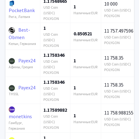
1.17568665
10 000
1
USD Coin
PocketBank
USD Coin (USDC)
(USDC)
Наличные EUR
POLYGON
Рига, Латвия
POLYGON
1
Best-
11 757.497596
0.850521
USD Coin
Obmen
USD Coin (USDC)
(USDC)
Наличные EUR
POLYGON
Кельн, Германия
POLYGON
1.1758346
11 758.35
Payex24
1
USD Coin
USD Coin (USDC)
(USDC)
Наличные EUR
Афины, Греция
POLYGON
POLYGON
1.1758346
11 758.35
Payex24
1
USD Coin
USD Coin (USDC)
(USDC)
Наличные EUR
THSSL
POLYGON
POLYGON
1.17589882
11 758.988155
1
monetkins
USD Coin
USD Coin (USDC)
(USDC)
Наличные EUR
Гамбург,
POLYGON
POLYGON
Германия
1