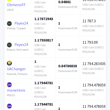
0.84861
USD Coin
ObmenoFF
USD Coin (USDC)
(USDC)
Наличные EUR
POLYGON
LBLN
POLYGON
1.17872943
11 787.3
Payex24
1
USD Coin
USD Coin (USDC)
(USDC)
Наличные EUR
Измир, Турция
POLYGON
POLYGON
1.17930817
11 793.09
Payex24
1
USD Coin
USD Coin (USDC)
(USDC)
Наличные EUR
Варна, Болгария
POLYGON
POLYGON
1
11 794.283435
0.84786838
USD Coin
UAChanger
USD Coin (USDC)
(USDC)
Наличные EUR
POLYGON
Краков, Польша
POLYGON
1.17944781
11 794.478059
1
USD Coin
monetkins
USD Coin (USDC)
(USDC)
Наличные EUR
POLYGON
PNVZS
POLYGON
1.17944781
11 794.478059
1
USD Coin