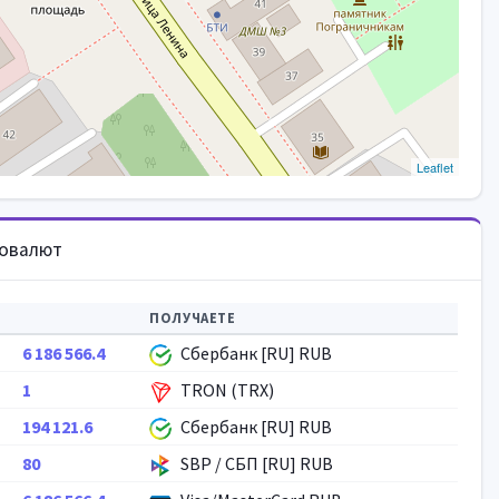
Leaflet
товалют
ПОЛУЧАЕТЕ
6 186 566.4
Сбербанк [RU] RUB
1
TRON (TRX)
194 121.6
Сбербанк [RU] RUB
80
SBP / СБП [RU] RUB