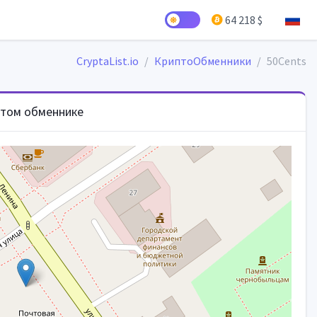
64 218 $
CryptaList.io
КриптоОбменники
50Cents
этом обменнике