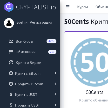
CRYPTALIST.io
Курсы
Обмен
50Cents
Крипт
Войти
Регистрация
Все Курсы
442K
Обменники
293
Крипто Биржи
Купить Bitcoin
Продать Bitcoin
50Cents
Купить USDT
Крипто обменн
Продать USDT