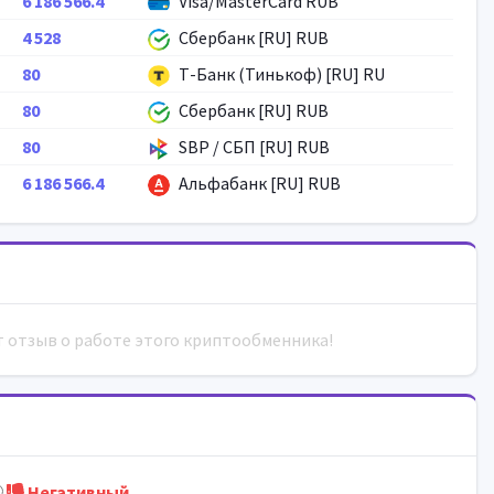
6 186 566.4
Visa/MasterCard RUB
4 528
Сбербанк [RU] RUB
80
Т-Банк (Тинькоф) [RU] RU
80
Сбербанк [RU] RUB
80
SBP / СБП [RU] RUB
6 186 566.4
Альфабанк [RU] RUB
т отзыв о работе этого криптообменника!
Негативный