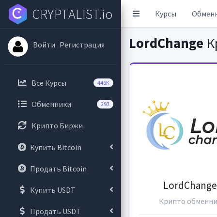
CRYPTALIST.io
Курсы
Обмен
LordChange
К
Войти
Регистрация
Все Курсы
446K
Обменники
293
Крипто Биржи
Купить Bitcoin
Продать Bitcoin
LordChang
Купить USDT
Крипто обменн
Продать USDT