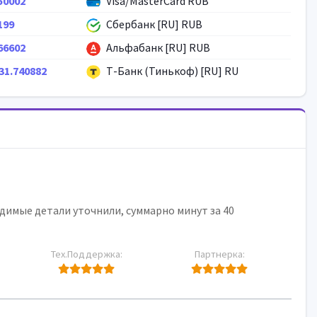
50002
Visa/MasterCard RUB
199
Сбербанк [RU] RUB
66602
Альфабанк [RU] RUB
131.740882
Т-Банк (Тинькоф) [RU] RU
имые детали уточнили, суммарно минут за 40
Тех.Поддержка:
Партнерка: