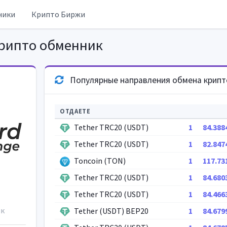
ники
Крипто Биржи
рипто обменник
Популярные направления обмена крип
ОТДАЕТЕ
Tether TRC20 (USDT)
1
84.388
Tether TRC20 (USDT)
1
82.847
Toncoin (TON)
1
117.73
Tether TRC20 (USDT)
1
84.680
e
Tether TRC20 (USDT)
1
84.466
ик
Tether (USDT) BEP20
1
84.679