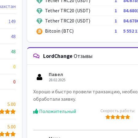
Tether TRC20 (USDT)
1
84.678
захстан
Tether TRC20 (USDT)
1
84.680
Tether TRC20 (USDT)
1
84.678
149
Bitcoin (BTC)
1
5 552 
48
48
LordChange
Отзывы
0
Павел
28.02.2025
0
Хорошо и быстро провели транзакцию, необход
обработали заявку.
5.00
Скорость работы:
Положительный
5.00