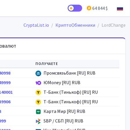
64 844 $
CryptaList.io
КриптоОбменники
LordChange
товалют
ПОЛУЧАЕТЕ
40998
Промсвязьбанк [RU] RUB
49999
ЮMoney [RU] RUB
140001
Т-Банк (Тинькоф) [RU] RU
39906
Т-Банк (Тинькоф) [RU] RU
3
Карта Мир [RU] RUB
999
SBP / СБП [RU] RUB