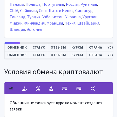
Панама
,
Польша
,
Португалия
,
Россия
,
Румыния
,
США
,
Сейшелы
,
Сент Китс и Невис
,
Сингапур
,
Таиланд
,
Турция
,
Узбекистан
,
Украина
,
Уругвай
,
Фиджи
,
Финляндия
,
Франция
,
Чехия
,
Швейцария
,
Швеция
,
Эстония
Автообновление
ОБМЕННИК
СТАТУС
ОТЗЫВЫ
КУРСЫ
СТРАНА
УСЛО
ОБМЕННИК
СТАТУС
ОТЗЫВЫ
КУРСЫ
СТРАНА
УСЛО
Условия обмена криптовалют
Обменник не фиксирует курс на момент создания
заявки