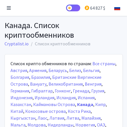
64 827 $
Канада. Список
криптообменников
Cryptalist.io
Список криптообменников
Список крипто обменников по странам:
Все страны
,
Австрия
,
Армения
,
Беларусь
,
Белиз
,
Бельгия
,
Болгария
,
Бразилия
,
Британские Виргинские
Острова
,
Вануату
,
Великобритания
,
Венгрия
,
Германия
,
Гибралтар
,
Гонконг
,
Гренада
,
Грузия
,
Индонезия
,
Ирландия
,
Исландия
,
Испания
,
Казахстан
,
Каймановы Острова
,
Канада
,
Кипр
,
Китай
,
Кокосовые острова
,
Коста Рика
,
Кыргызстан
,
Лаос
,
Латвия
,
Литва
,
Малайзия
,
Мальта
,
Молдова
,
Нидерланды
,
Норвегия
,
ОАЭ
,