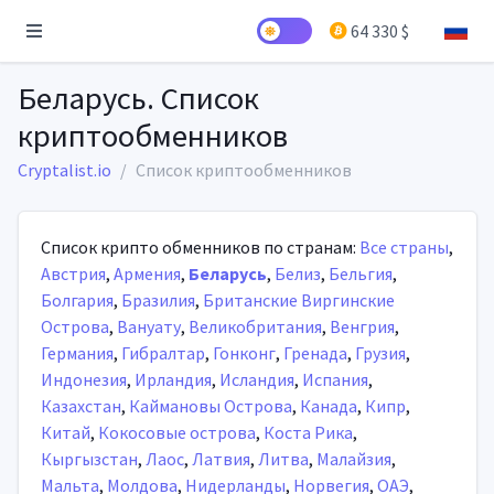
64 330 $
Беларусь. Список
криптообменников
Cryptalist.io
Список криптообменников
Список крипто обменников по странам:
Все страны
,
Австрия
,
Армения
,
Беларусь
,
Белиз
,
Бельгия
,
Болгария
,
Бразилия
,
Британские Виргинские
Острова
,
Вануату
,
Великобритания
,
Венгрия
,
Германия
,
Гибралтар
,
Гонконг
,
Гренада
,
Грузия
,
Индонезия
,
Ирландия
,
Исландия
,
Испания
,
Казахстан
,
Каймановы Острова
,
Канада
,
Кипр
,
Китай
,
Кокосовые острова
,
Коста Рика
,
Кыргызстан
,
Лаос
,
Латвия
,
Литва
,
Малайзия
,
Мальта
,
Молдова
,
Нидерланды
,
Норвегия
,
ОАЭ
,