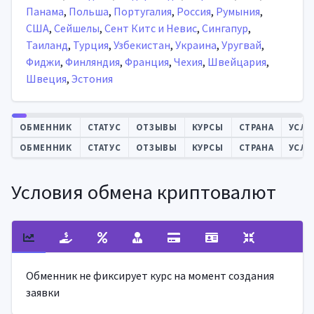
Панама
,
Польша
,
Португалия
,
Россия
,
Румыния
,
США
,
Сейшелы
,
Сент Китс и Невис
,
Сингапур
,
Таиланд
,
Турция
,
Узбекистан
,
Украина
,
Уругвай
,
Фиджи
,
Финляндия
,
Франция
,
Чехия
,
Швейцария
,
Швеция
,
Эстония
Автообновление
ОБМЕННИК
СТАТУС
ОТЗЫВЫ
КУРСЫ
СТРАНА
УСЛО
ОБМЕННИК
СТАТУС
ОТЗЫВЫ
КУРСЫ
СТРАНА
УСЛО
Условия обмена криптовалют
Обменник не фиксирует курс на момент создания
заявки