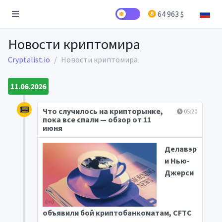
64 963 $
Новости криптомира
Cryptalist.io
Новости криптомира
11.06.2026
Что случилось на крипторынке,
05:20
пока все спали — обзор от 11
июня
Делавэр
и Нью-
Джерси
объявили бой криптобанкоматам, CFTC