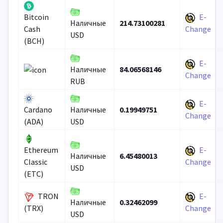
E-
Bitcoin
214.73100281
Наличные
Cash
Change
USD
(BCH)
E-
84.06568146
Наличные
Change
RUB
E-
0.19949751
Cardano
Наличные
Change
(ADA)
USD
E-
Ethereum
6.45480013
Наличные
Classic
Change
USD
(ETC)
TRON
E-
0.32462099
Наличные
(TRX)
Change
USD