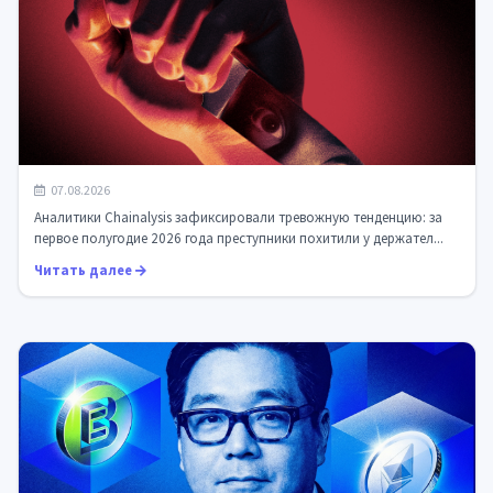
Крипто-атаки «гаечным ключом»: $30 млн убытков и
07.08.2026
Франция в эпицентре угрозы...
Аналитики Chainalysis зафиксировали тревожную тенденцию: за
первое полугодие 2026 года преступники похитили у держател...
Читать далее