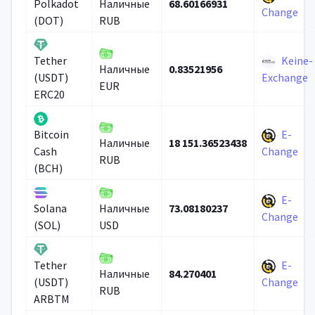
68.60166931
Polkadot
Наличные
Change
(DOT)
RUB
Keine-
Tether
0.83521956
Наличные
(USDT)
Exchange
EUR
ERC20
E-
Bitcoin
18 151.36523438
Наличные
Cash
Change
RUB
(BCH)
E-
73.08180237
Solana
Наличные
Change
(SOL)
USD
E-
Tether
84.270401
Наличные
(USDT)
Change
RUB
ARBTM