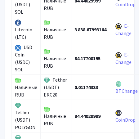
84.44029999
Наличные
(USDT)
CoinDrop
RUB
SOL
E-
3 838.67993164
Litecoin
Наличные
Change
(LTC)
RUB
USD
E-
Coin
84.17700195
Наличные
(USDC)
Change
RUB
SOL
Tether
0.01174333
Наличные
(USDT)
BTChange
RUB
ERC20
Tether
84.44029999
Наличные
(USDT)
CoinDrop
RUB
POLYGON