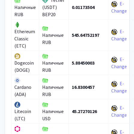
Tether
E-
0.01173504
Наличные
(USDT)
Change
RUB
BEP20
E-
Ethereum
545.64752197
Наличные
Classic
Change
RUB
(ETC)
E-
5.88450003
Dogecoin
Наличные
Change
(DOGE)
RUB
E-
16.8300457
Cardano
Наличные
Change
(ADA)
RUB
E-
45.27270126
Litecoin
Наличные
Change
(LTC)
USD
E-