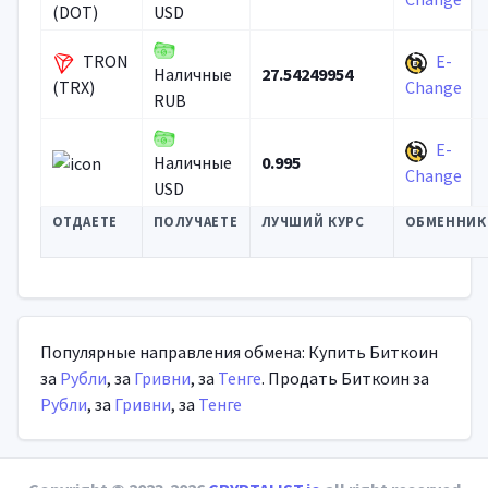
(DOT)
USD
TRON
E-
27.54249954
Наличные
(TRX)
Change
RUB
E-
0.995
Наличные
Change
USD
ОТДАЕТЕ
ПОЛУЧАЕТЕ
ЛУЧШИЙ КУРС
ОБМЕННИК
Популярные направления обмена: Купить Биткоин
за
Рубли
, за
Гривни
, за
Тенге
. Продать Биткоин за
Рубли
, за
Гривни
, за
Тенге