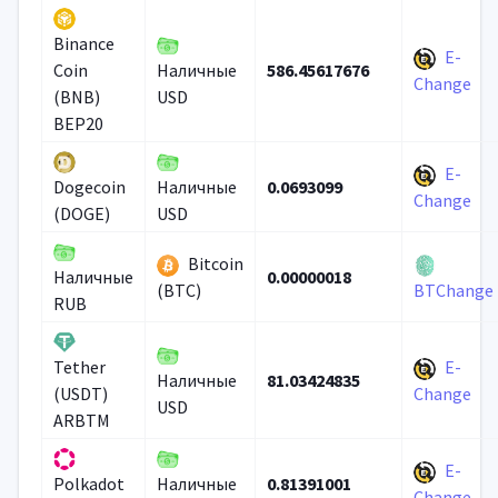
Binance
E-
586.45617676
Coin
Наличные
Change
(BNB)
USD
BEP20
E-
0.0693099
Dogecoin
Наличные
Change
(DOGE)
USD
Bitcoin
0.00000018
Наличные
(BTC)
BTChange
RUB
E-
Tether
81.03424835
Наличные
(USDT)
Change
USD
ARBTM
E-
0.81391001
Polkadot
Наличные
Change