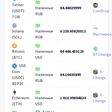
Tether
84.44029999
Наличные
(USDT)
CoinDrop
RUB
TON
6 228.65820312
Solana
Наличные
Мытнинск
(SOL)
RUB
64 446.453125
Bitcoin
Наличные
BTChange
(BTC)
USD
USD
E-
Coin
84.16635895
Наличные
(USDC)
Change
RUB
BEP20
E-
1 910.99694824
Ethereum
Наличные
Change
(ETH)
USD