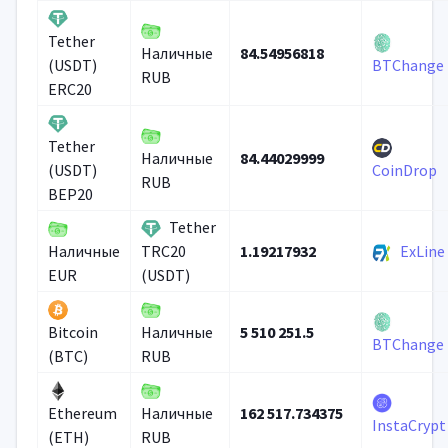
Tether
84.54956818
Наличные
(USDT)
BTChange
RUB
ERC20
Tether
84.44029999
Наличные
(USDT)
CoinDrop
RUB
BEP20
Tether
1.19217932
ExLine
Наличные
TRC20
EUR
(USDT)
5 510 251.5
Bitcoin
Наличные
BTChange
(BTC)
RUB
162 517.734375
Ethereum
Наличные
InstaCrypt
(ETH)
RUB