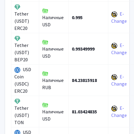
E-
Tether
0.995
Наличные
(USDT)
Change
USD
ERC20
E-
Tether
0.99349999
Наличные
(USDT)
Change
USD
BEP20
USD
E-
Coin
84.23815918
Наличные
(USDC)
Change
RUB
ERC20
E-
Tether
81.03424835
Наличные
(USDT)
Change
USD
TON
USD