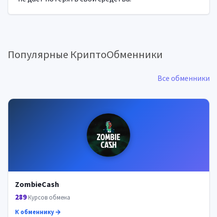
Популярные КриптоОбменники
Все обменники
ZombieCash
289
Курсов обмена
К обменнику