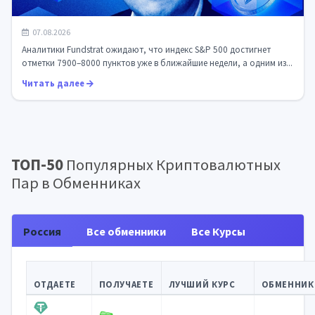
Прогноз Fundstrat: S&P 500 на пути к 8000 пунктам, а
07.08.2026
Ethereum — в списке лидеров...
Аналитики Fundstrat ожидают, что индекс S&P 500 достигнет
отметки 7900–8000 пунктов уже в ближайшие недели, а одним из...
Читать далее
ТОП-50
Популярных Криптовалютных
Пар в Обменниках
Россия
Все обменники
Все Курсы
ОТДАЕТЕ
ПОЛУЧАЕТЕ
ЛУЧШИЙ КУРС
ОБМЕННИК